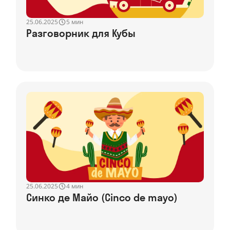
25.06.2025
5 мин
Разговорник для Кубы
25.06.2025
4 мин
Синко де Майо (Cinco de mayo)