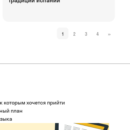
Традиции Испании
1
2
3
4
»
 к которым хочется прийти
ьный план
языка