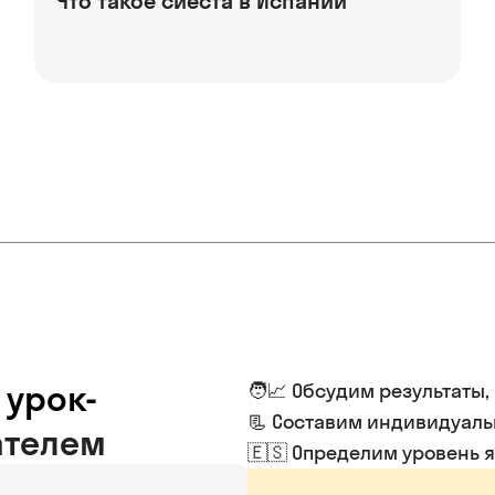
Что такое сиеста в Испании
 урок-
🧑📈 Обсудим результаты,
📃 Составим индивидуал
ателем
🇪🇸 Определим уровень 