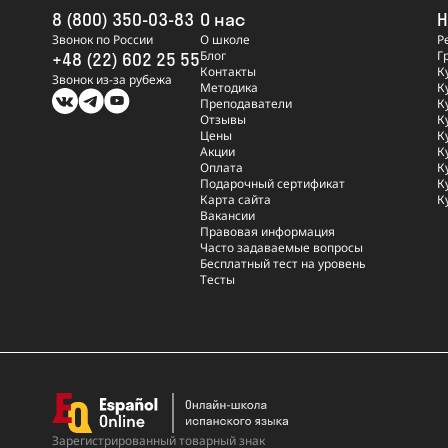
8 (800) 350-03-83
О нас
Н
Звонок по России
О школе
Р
Блог
Г
+48 (22) 602 25 55
Контакты
К
Звонок из-за рубежа
Методика
К
Преподаватели
К
Отзывы
К
Цены
К
Акции
К
Оплата
К
Подарочный сертификат
К
Карта сайта
К
Вакансии
Правовая информация
Часто задаваемые вопросы
Бесплатный тест на уровень
Тесты
Зарегистрированный
товарный знак