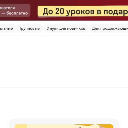
альные
Групповые
С нуля для новичков
Для продолжающ