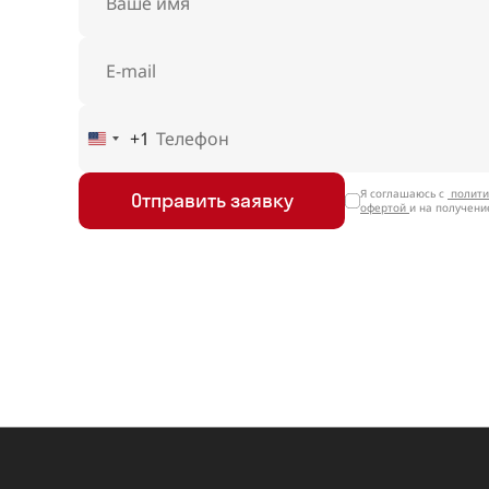
+1
United
States
+1
Я соглашаюсь с
полити
Отправить заявку
офертой
и на получен