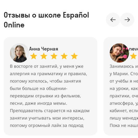
Отзывы о школе Español
Online
Анна Черная
nev
В восторге от занятий, у меня уже
Занимаюсь и
аллергия на грамматику и правила,
у Марии. Сто
поэтому хотелось, чтобы занятия
от учёбы я н
были больше на общении-
на уроки, ка
переводим отрывки из фильмов,
практики, о
песни, даже иногда мемы.
атмосфера, 
Преподаватель старается на каждом
кабинет, есл
занятии учитывать мои интересы,
пишу менедж
поэтому огромный лайк за подход
Пока не наш