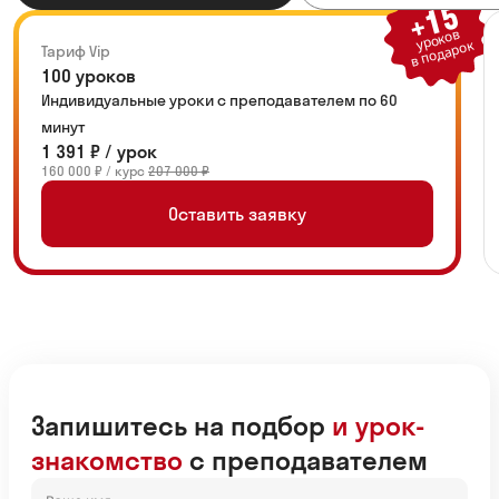
+15
уроков
в подарок
Тариф Vip
100 уроков
Индивидуальные уроки с преподавателем по 60
минут
1 391 ₽ / урок
160 000 ₽ / курс
207 000 ₽
Оставить заявку
Запишитесь на подбор
и урок-
знакомство
с преподавателем