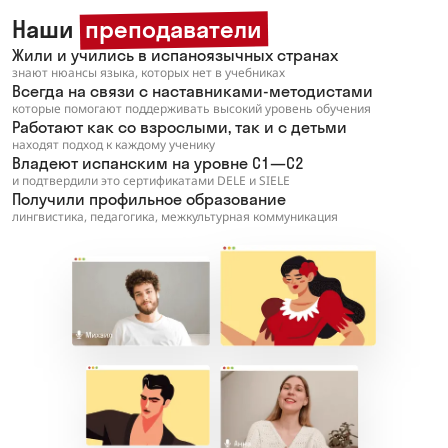
Наши
преподаватели
Жили и учились в испаноязычных странах
знают нюансы языка, которых нет в учебниках
Всегда на связи с наставниками-методистами
которые помогают поддерживать высокий уровень обучения
Работают как со взрослыми, так и с детьми
находят подход к каждому ученику
Владеют испанским на уровне C1—C2
и подтвердили это сертификатами DELE и SIELE
Получили профильное образование
лингвистика, педагогика, межкультурная коммуникация