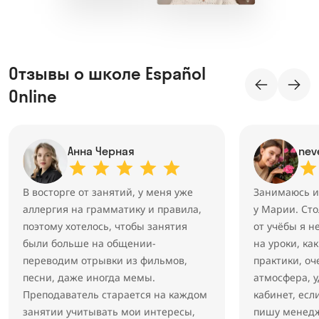
Отзывы о школе Español
Online
Анна Черная
nev
В восторге от занятий, у меня уже
Занимаюсь и
аллергия на грамматику и правила,
у Марии. Сто
поэтому хотелось, чтобы занятия
от учёбы я н
были больше на общении-
на уроки, ка
переводим отрывки из фильмов,
практики, о
песни, даже иногда мемы.
атмосфера, 
Преподаватель старается на каждом
кабинет, есл
занятии учитывать мои интересы,
пишу менедж