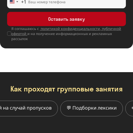
+1
United
States
+1
Оставить заявку
Я соглашаюсь с
политикой конфиденциальности
,
публичной
офертой
и на получение информационных и рекламных
рассылок
Как проходят групповые занятия
случай пропусков
💬 Подборки лексики
✏️ До