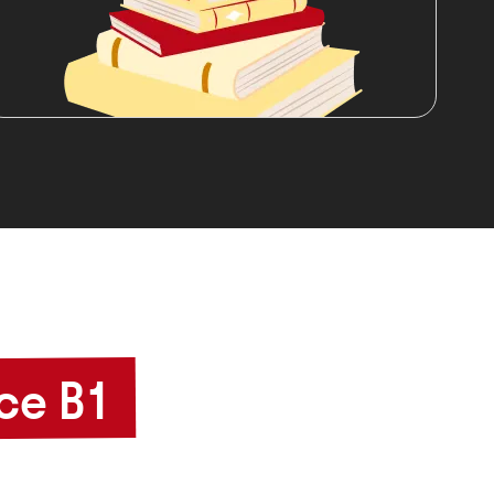
се B1