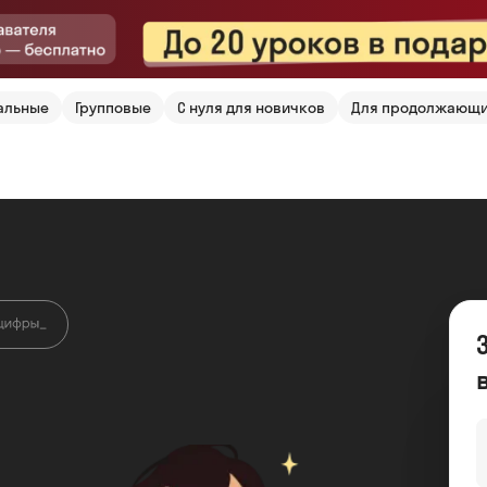
альные
Групповые
С нуля для новичков
Для продолжающ