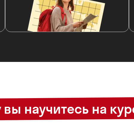
 вы научитесь
на кур