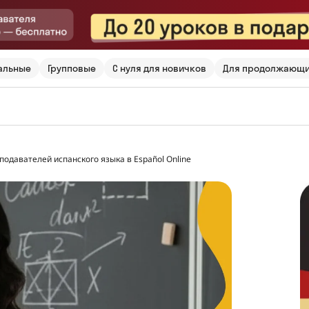
альные
Групповые
С нуля для новичков
Для продолжающ
подавателей испанского языка в Español Online