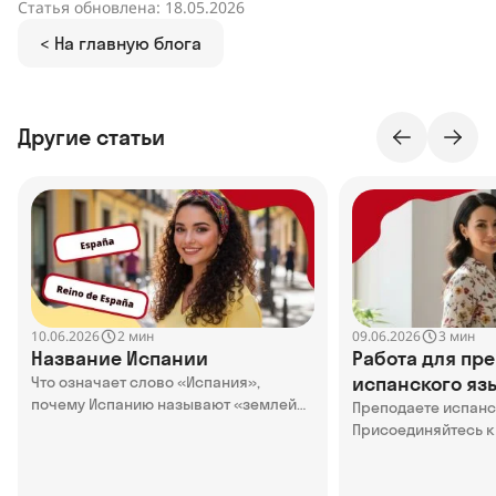
Статья обновлена: 18.05.2026
< На главную блога
Другие статьи
10.06.2026
09.06.2026
2 мин
3 мин
Название Испании
Работа для пр
испанского язы
Что означает слово «Испания»,
почему Испанию называют «землей
Online
Преподаете испан
кроликов» и как называли Испанию в
Присоединяйтесь к
древности — в статье
Узнайте о преимущ
нами, кого мы ище