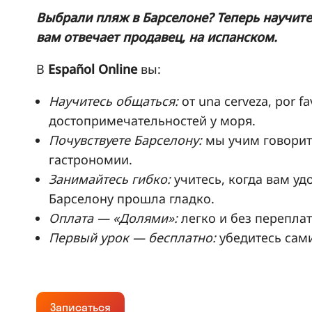
Выбрали пляж в Барселоне? Теперь научитес
вам отвечает продавец, на испанском.
В
Español Online
вы:
Научитесь общаться:
от una cerveza, por f
достопримечательностей у моря.
Почувствуете Барселону:
мы учим говорить
гастрономии.
Занимайтесь гибко:
учитесь, когда вам уд
Барселону прошла гладко.
Оплата — «Долями»:
легко и без переплат
Первый урок — бесплатно:
убедитесь сам
Записаться