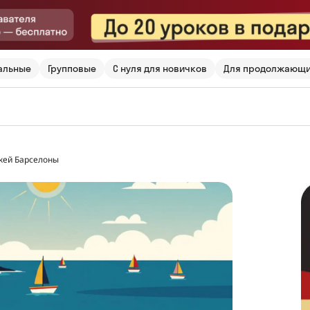
альные
Групповые
С нуля для новичков
Для продолжающ
жей Барселоны