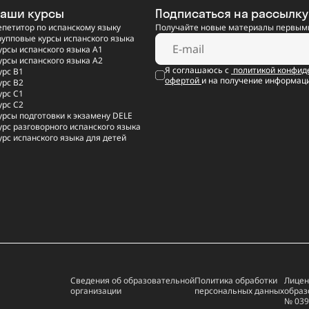
аши курсы
Подписаться на рассылку
епетитор по испанскому языку
Получайте новые материалы первыми
рупповые курсы испанского языка
урсы испанского языка A1
урсы испанского языка A2
Я соглашаюсь с
политикой конфид
урс B1
офертой
и на получение информац
урс B2
урс C1
урс C2
урсы подготовки к экзамену DELE
урс разговорного испанского языка
урс испанского языка для детей
Сведения об образовательной
Политика обработки
Лицен
организации
персональных данных
образ
№ 039