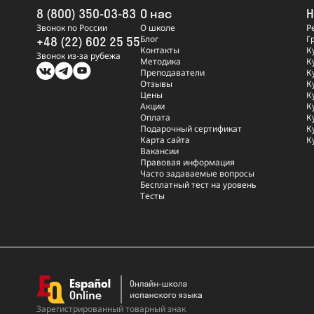
8 (800) 350-03-83
О нас
Н
Звонок по России
О школе
Р
Блог
Г
+48 (22) 602 25 55
Контакты
К
Звонок из-за рубежа
Методика
К
Преподаватели
К
Отзывы
К
Цены
К
Акции
К
Оплата
К
Подарочный сертификат
К
Карта сайта
К
Вакансии
Правовая информация
Часто задаваемые вопросы
Бесплатный тест на уровень
Тесты
Зарегистрированный
товарный знак