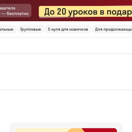
альные
Групповые
С нуля для новичков
Для продолжающ