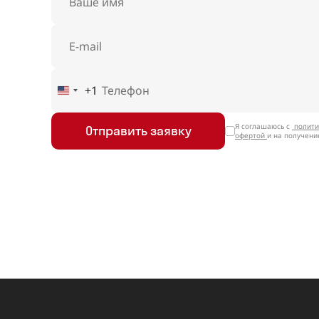
+1
United
States
+1
Я соглашаюсь с
полити
Отправить заявку
офертой
и на получен