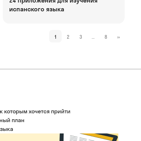
24 Приложения для изучения
испанского языка
1
2
3
…
8
»
 к которым хочется прийти
ьный план
языка