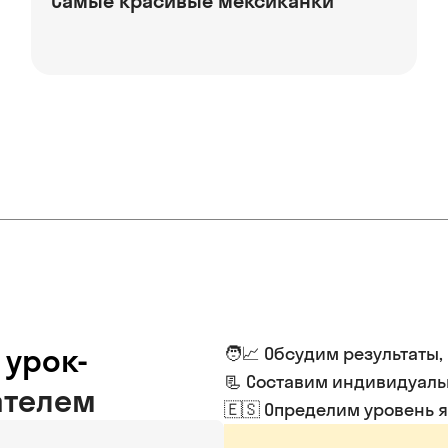
Самые красивые мексиканки
 урок-
🧑📈 Обсудим результаты,
📃 Составим индивидуал
ателем
🇪🇸 Определим уровень 