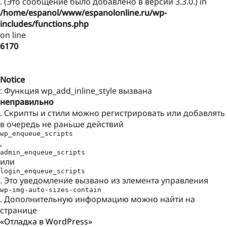
. (Это сообщение было добавлено в версии 3.3.0.) in
/home/espanol/www/espanolonline.ru/wp-
includes/functions.php
on line
6170
Notice
: Функция wp_add_inline_style вызвана
неправильно
. Скрипты и стили можно регистрировать или добавлять
в очередь не раньше действий
wp_enqueue_scripts
,
admin_enqueue_scripts
или
login_enqueue_scripts
. Это уведомление вызвано из элемента управления
wp-img-auto-sizes-contain
. Дополнительную информацию можно найти на
странице
«Отладка в WordPress»