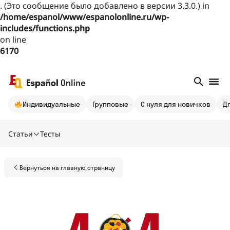
. (Это сообщение было добавлено в версии 3.3.0.) in
/home/espanol/www/espanolonline.ru/wp-
includes/functions.php
on line
6170
Индивидуальные
Групповые
С нуля для новичков
Д
Статьи
Тесты
Вернуться на главную страницу