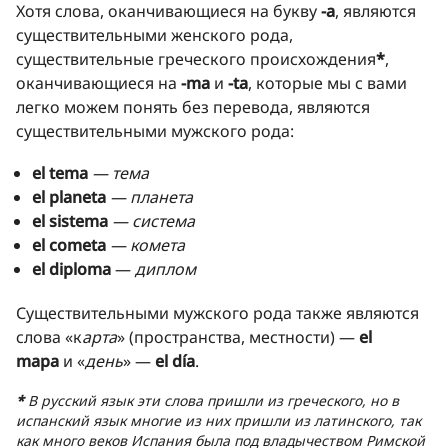
Хотя слова, оканчивающиеся на букву
-a
, являются
существительными женского рода,
существительные греческого происхождения
*
,
оканчивающиеся на
-ma
и
-ta
, которые мы с вами
легко можем понять без перевода, являются
существительными мужского рода:
el tema
— тема
el planeta
— планета
el sistema
— система
el cometa
— комета
el diploma
—
диплом
Существительными мужского рода также являются
слова «к
арта
» (пространства, местности) —
el
mapa
и «
день
» —
el día
.
*
В русский язык эти слова пришли из греческого, но в
испанский язык многие из них пришли из латинского, так
как много веков Испания была под владычеством Римской