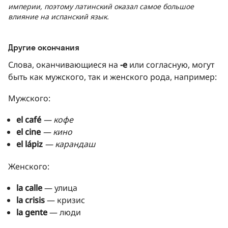
империи, поэтому латинский оказал самое большое
влияние на испанский язык.
Другие окончания
Слова, оканчивающиеся на
-е
или согласную, могут
быть как мужского, так и женского рода, например:
Мужского:
el café
— кофе
el cine
— кино
el lápiz
— карандаш
Женского:
la calle
— улица
la crisis
— кризис
la gente
— люди