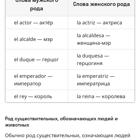
Слова женского рода
рода
el actor — актёр
la actriz — актриса
la alcaldesa —
el alcalde — мэр
женщина-мэр
la duquesa —
el duque — герцог
герцогиня
el emperador —
la emperatriz —
император
императрица
el rey — король
la reina — королева
Род существительных, обозначающих людей и
животных
Обычно род существительных, означающих людей