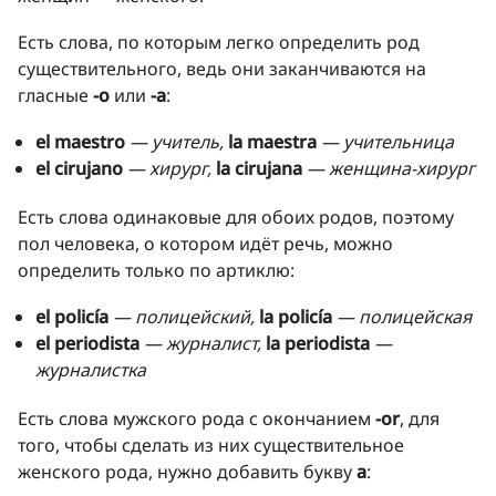
Есть слова, по которым легко определить род
существительного, ведь они заканчиваются на
гласные
-о
или
-а
:
el maestro
— учитель,
la maestra
— учительница
el cirujano
— хирург,
la cirujana
— женщина-хирург
Есть слова одинаковые для обоих родов, поэтому
пол человека, о котором идёт речь, можно
определить только по артиклю:
el policía
— полицейский,
la policía
— полицейская
el periodista
— журналист,
la periodista
—
журналистка
Есть слова мужского рода с окончанием
-or
, для
того, чтобы сделать из них существительное
женского рода, нужно добавить букву
а
: