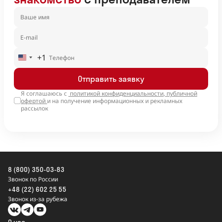
+1
United
States
Отправить заявку
+1
Я соглашаюсь с
политикой конфиденциальности
,
публичной
офертой
и на получение информационных и рекламных
рассылок
8 (800) 350-03-83
Звонок по России
+48 (22) 602 25 55
Звонок из-за рубежа
О нас