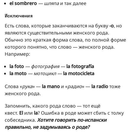
el sombrero
— шляпа
и так далее
Исключения
Есть слова, которые заканчиваются на букву
-о
, но
являются существительными женского рода.
Обычно это краткая форма слова, по полной форме
которого понятно, что слово — женского рода.
Например:
la foto
— фотография —
la fotografía
la moto
— мотоцикл —
la motocicleta
Слова «
рука
» —
la mano
и «
радио
» —
la radio
тоже
женского рода.
Запомнить, какого рода слово — тот ещё
квест.
El
или
la
? Ошибка в роде может сбить с толку
собеседника.
Хотите говорить по-испански
правильно, не задумываясь о роде?