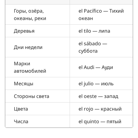
Горы, озёра,
el Pacífico — Тихий
океаны, реки
океан
Деревья
el tilo — липа
el sábado —
Дни недели
суббота
Марки
el Audi — Ауди
автомобилей
Месяцы
el julio — июль
Стороны света
el oeste — запад
Цвета
el rojo — красный
Числа
el quinto — пятый