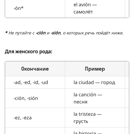
el avión —
-ón*
самолёт
*
Не путайте с
-ción
и
-sión
, о которых речь пойдёт ниже.
Для женского рода:
Окончание
Пример
-ad, -ed, -id, -ud
la ciudad — город
la canción —
-ción, -sión
песня
la tristeza —
-ez, -eza
грусть
la historia —