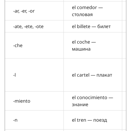
el comedor —
-ar, -er, -or
столовая
-ate, -ete, -ote
el billete — билет
el coche —
-che
машина
-l
el cartel — плакат
el conocimiento —
-miento
знание
-n
el tren — поезд