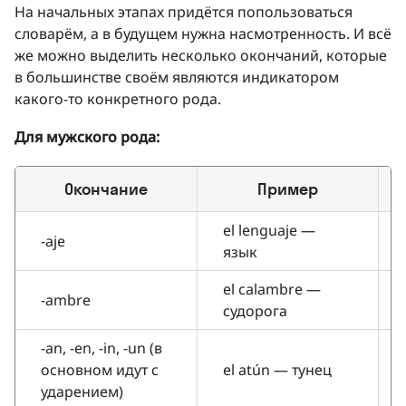
На начальных этапах придётся попользоваться
словарём, а в будущем нужна насмотренность. И всё
же можно выделить несколько окончаний, которые
в большинстве своём являются индикатором
какого-то конкретного рода.
Для мужского рода:
Окончание
Пример
el lenguaje —
-aje
язык
el calambre —
-ambre
судорога
-an, -en, -in, -un (в
основном идут с
el atún — тунец
ударением)