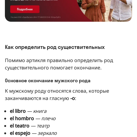
Как определить род существительных
Помимо артикля правильно определить род
существительного помогает окончание.
Основное окончание мужского рода
К мужскому роду относятся слова, которые
заканчиваются на гласную
-o
:
el libro
— книга
el hombro
— плечо
el teatro
— театр
el espejo
— зеркало