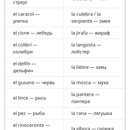
страус
el caracol —
la culebra / la
улитка
serpiente — змея
el cisne — лебедь
la jirafa — жираф
el colibrí —
la langosta —
колибри
лобстер
el delfín —
la liebre — заяц
дельфин
el gusano — червь
la mosca — муха
la pantera —
el lince — рысь
пантера
el pez — рыба
la rana — лягушка
el rinoceronte —
la víbora — гадюка