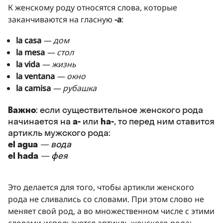
К женскому роду относятся слова, которые
заканчиваются на гласную
-a
:
la casa
— дом
la mesa
— стол
la vida
— жизнь
la ventana
— окно
la camisa
— рубашка
Важно
: если существительное женского рода
начинается на
a-
или
ha-
, то перед ним ставится
артикль мужского рода:
el agua
— вода
el hada
— фея
Это делается для того, чтобы артикли женского
рода не сливались со словами. При этом слово не
меняет свой род, а во множественном числе с этими
словами используется артикль женского рода: