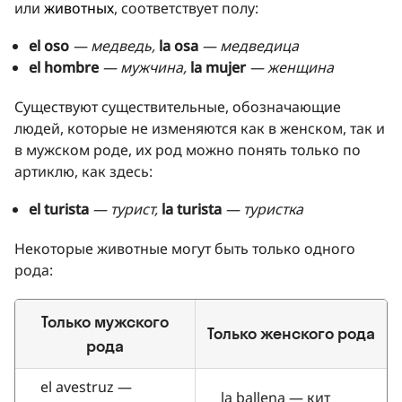
или
животных
, соответствует полу:
el oso
— медведь,
la osa
— медведица
el hombre
— мужчина,
la mujer
— женщина
Существуют существительные, обозначающие
людей, которые не изменяются как в женском, так и
в мужском роде, их род можно понять только по
артиклю, как здесь:
el turista
— турист,
la turista
— туристка
Некоторые животные могут быть только одного
рода:
Только мужского
Только женского рода
рода
el avestruz —
la ballena — кит