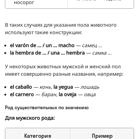
носорог
В таких случаях для указания пола животного
используют такие конструкции:
el varón de … / un … macho
— самец …
la hembra de … / una … hembra
— самка …
У некоторых животных мужской и женский пол
имеет совершенно разные названия, например:
el caballo
— конь,
la yegua
— лошадь
el carnero
— баран,
la oveja
— овца
Род существительных по значению
Для мужского рода:
Категория
Пример