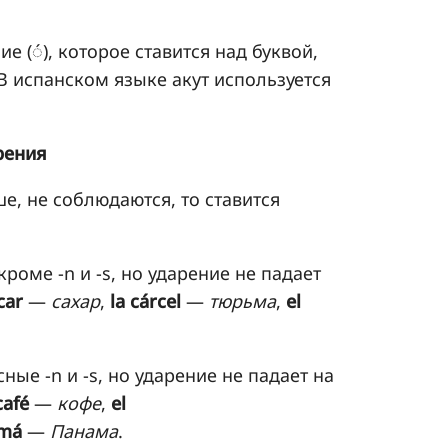
 (◌́), которое ставится над буквой,
 В испанском языке акут используется
рения
е, не соблюдаются, то ставится
роме -n и -s, но ударение не падает
car
—
сахар
,
la cárcel
—
тюрьма
,
el
ные -n и -s, но ударение не падает на
café
—
кофе
,
el
má
—
Панама
.