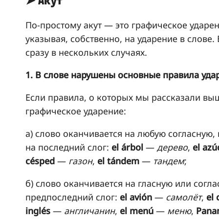
➤ Акут
По-простому акут — это графическое ударение
указывая, собственно, на ударение в слове.
сразу в нескольких случаях.
1. В слове нарушены основные правила уда
Если правила, о которых мы рассказали выш
графическое ударение:
а) слово оканчивается на любую согласную, к
на последний слог:
el árbol
—
дерево
,
el azú
césped
—
газон
,
el tándem
—
тандем
;
б) слово оканчивается на гласную или соглас
предпоследний слог:
el avión
—
самолёт
,
el 
inglés
—
англичанин
,
el menú
—
меню
,
Pana