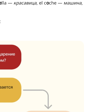
e
lla —
красавица
, el c
o
che —
машина
,
: