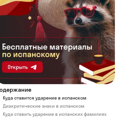
одержание
Куда ставится ударение в испанском
Диакритические знаки в испанском
Куда ставить ударение в испанских фамилиях