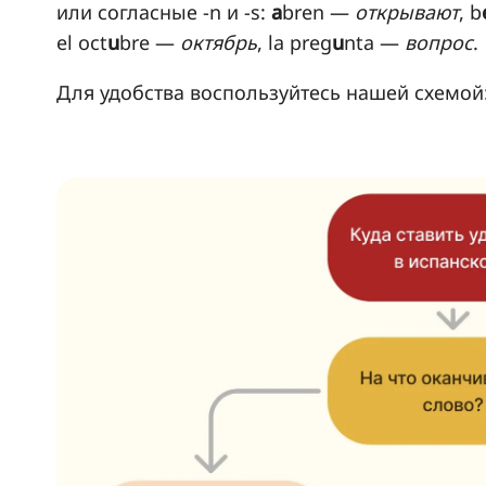
или согласные -n и -s:
a
bren —
открывают
, b
el oct
u
bre —
октябрь
, la preg
u
nta —
вопрос
.
Для удобства воспользуйтесь нашей схемой