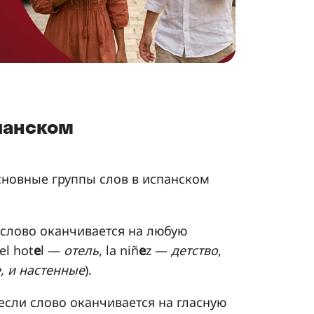
спанском
сновные группы слов в испанском
и слово оканчивается на любую
 el hot
e
l —
отель
, la niñ
e
z —
детство
,
, и настенные
).
 если слово оканчивается на гласную