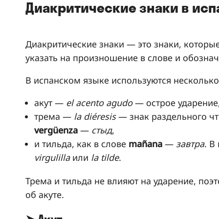
Диакритические знаки в ис
Диакритические знаки — это знаки, которые
указать на произношение в слове и обозна
В испанском языке используются несколько
акут —
el acento agudo
— острое ударение,
трема —
la diéresis
— знак раздельного чт
vergüenza
—
стыд
,
и тильда, как в слове
mañana
—
завтра
. В
virgulilla
или
la tilde
.
Трема и тильда не влияют на ударение, поэт
об акуте.