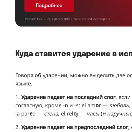
Куда ставится ударение в и
Говоря об ударении, можно выделить две о
языке.
1.
Ударение падает на последний слог
, есл
согласную, кроме -n и -s: el am
o
r —
любовь
,
la par
e
d —
стена
, el rel
o
j —
часы
(
и наручные
2.
Ударение падает на предпоследний слог
,