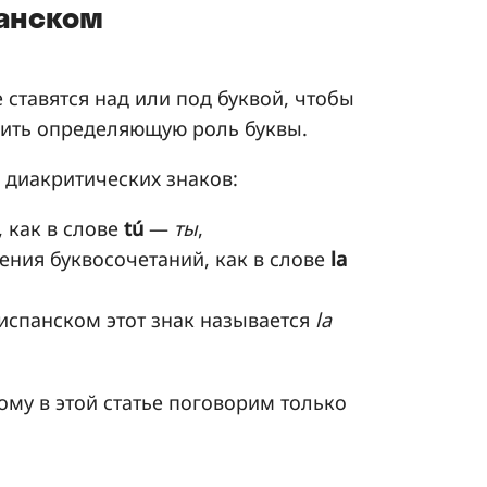
панском
 ставятся над или под буквой, чтобы
чить определяющую роль буквы.
 диакритических знаков:
 как в слове
tú
—
ты
,
ения буквосочетаний, как в слове
la
 испанском этот знак называется
la
ому в этой статье поговорим только