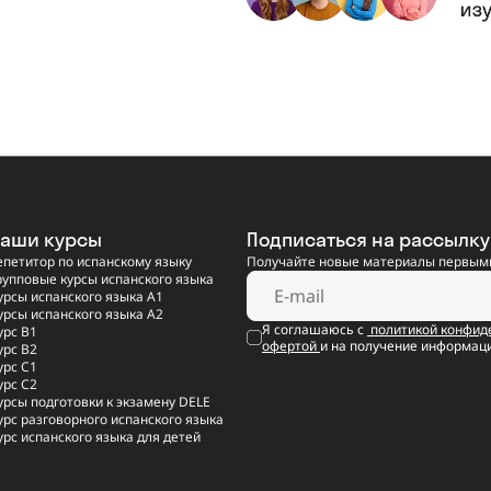
аши курсы
Подписаться на рассылку
епетитор по испанскому языку
Получайте новые материалы первыми
рупповые курсы испанского языка
урсы испанского языка A1
урсы испанского языка A2
Я соглашаюсь с
политикой конфид
урс B1
офертой
и на получение информац
урс B2
урс C1
урс C2
урсы подготовки к экзамену DELE
урс разговорного испанского языка
урс испанского языка для детей