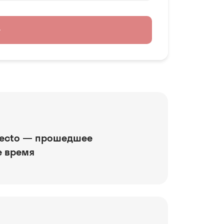
→
rfecto — прошедшее
 время