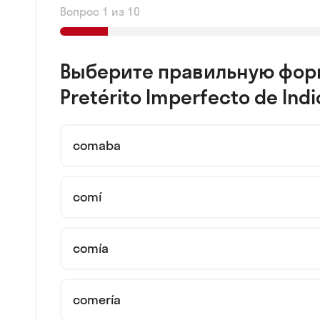
Вопрос 1 из 10
Выберите правильную форм
Pretérito Imperfecto de Indi
comaba
comí
comía
comería