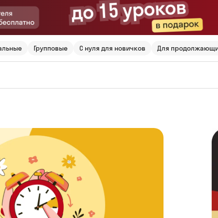
альные
Групповые
С нуля для новичков
Для продолжающ