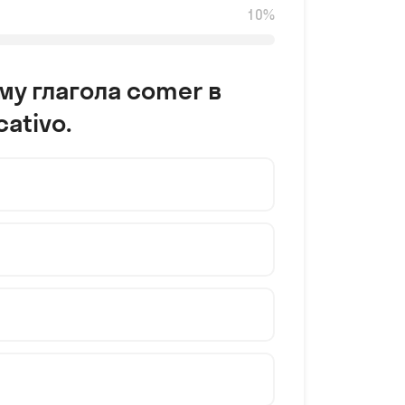
10%
у глагола comer в
cativo.