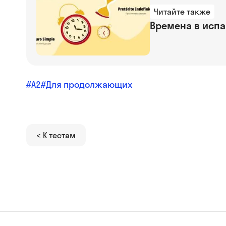
Читайте также
Времена в исп
A2
Для продолжающих
< К тестам