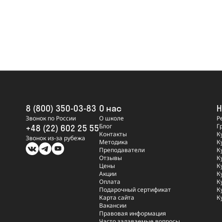
8 (800) 350-03-83
О нас
Н
Звонок по России
О школе
Р
Блог
Г
+48 (22) 602 25 55
Контакты
К
Звонок из-за рубежа
Методика
К
Преподаватели
К
Отзывы
К
Цены
К
Акции
К
Оплата
К
Подарочный сертификат
К
Карта сайта
К
Вакансии
Правовая информация
Часто задаваемые вопросы