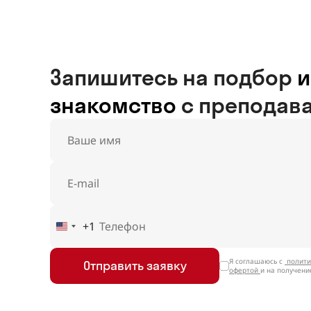
Запишитесь на подбор
и
знакомство
с преподав
+1
United
States
+1
Я соглашаюсь с
полити
Отправить заявку
офертой
и на получен