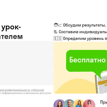
 урок-
🧑📈 Обсудим результаты,
📃 Составим индивидуал
ателем
🇪🇸 Определим уровень 
кой конфиденциальности
,
публичной
ие информационных и рекламных рассылок