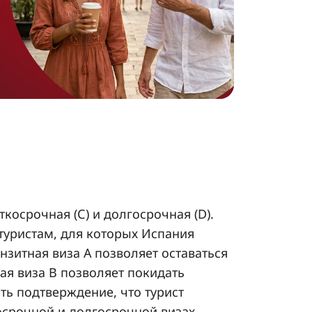
аткосрочная (С) и долгосрочная (D).
туристам, для которых Испания
зитная виза А позволяет оставаться
ная виза В позволяет покидать
ть подтверждение, что турист
косрочной и долгосрочной визах