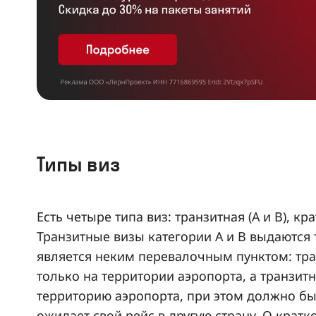
Типы виз
Есть четыре типа виз: транзитная (А и В), кр
Транзитные визы категории А и В выдаются 
является неким перевалочным пунктом: тран
только на территории аэропорта, а транзит
территорию аэропорта, при этом должно бы
ожидает свой рейс в другую страну. О крат