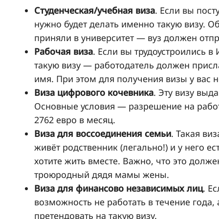
Студенческая/учебная виза
. Если вы пост
нужно будет делать именно такую визу. Об
приняли в университет — вуз должен отп
Рабочая виза
. Если вы трудоустроились в
такую визу — работодатель должен присл
имя. При этом для получения визы у вас 
Виза цифрового кочевника
. Эту визу вы
Основные условия — разрешение на работу
2762 евро в месяц.
Виза для воссоединения семьи
. Такая ви
живёт родственник (легально!) и у него е
хотите жить вместе. Важно, что это долже
троюродный дядя мамы жены.
Виза для финансово независимых лиц
. Е
возможность не работать в течение года, 
претендовать на такую визу.