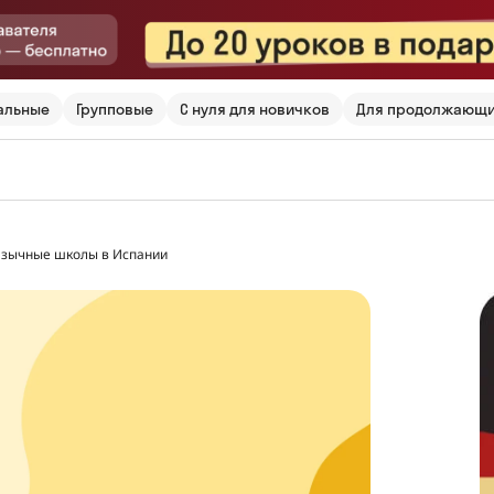
альные
Групповые
С нуля для новичков
Для продолжающ
язычные школы в Испании