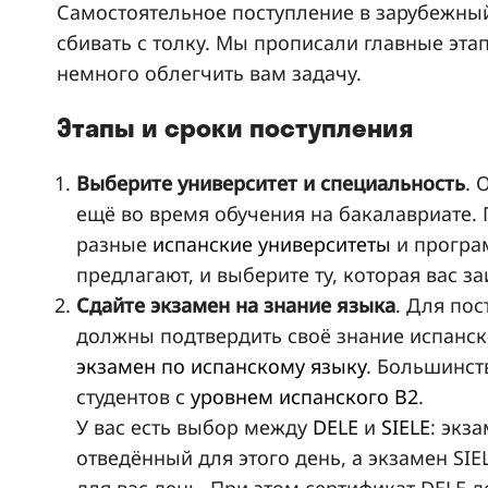
Самостоятельное поступление в зарубежны
сбивать с толку. Мы прописали главные эта
немного облегчить вам задачу.
Этапы и сроки поступления
Выберите университет и специальность
. 
ещё во время обучения на бакалавриате. 
разные
испанские университеты
и програ
предлагают, и выберите ту, которая вас з
Сдайте экзамен на знание языка
. Для по
должны подтвердить своё знание испанск
экзамен по испанскому языку
. Большинст
студентов с
уровнем испанского В2
.
У вас есть выбор между
DELE
и
SIELE
: экз
отведённый для этого день, а экзамен SI
для вас день. При этом сертификат DELE д