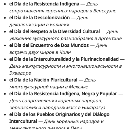
el Día de la Resistencia Indígena
—
День
сопротивления коренных народов в Венесуэле
el Día de la Descolonización
— День
деколонизации в Боливии
el Día del Respeto a la Diversidad Cultural
— День
уважения культурного разнообразия в Аргентине
el Día del Encuentro de Dos Mundos
— День
встречи двух миров в Чили
el Día de la Interculturalidad y la Plurinacionalidad
—
День межкультурности и многонациональности в
Эквадоре
el Día de la Nación Pluricultural
— День
многокультурной нации в Мексике
el Día de la Resistencia Indígena, Negra y Popular
—
День сопротивления коренных народов,
чернокожих и народных масс в Никарагуа
el Día de los Pueblos Originarios y del Diálogo
Intercultural
— День коренных народов и
межкультурного диалога в Перу