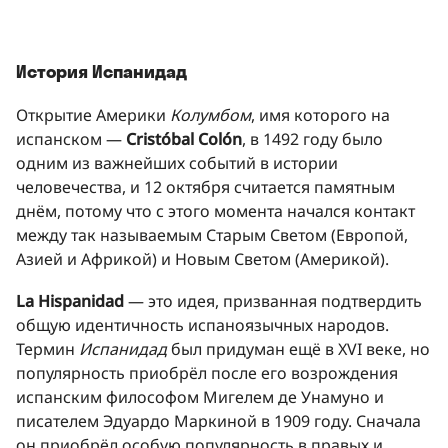
История Испанидад
Открытие Америки
Колумбом
, имя которого на
испанском —
Cristóbal Colón
, в 1492 году было
одним из важнейших событий в истории
человечества, и 12 октября считается памятным
днём, потому что с этого момента начался контакт
между так называемым Старым Светом (Европой,
Азией и Африкой) и Новым Светом (Америкой).
La Hispanidad
— это идея, призванная подтвердить
общую идентичность испаноязычных народов.
Термин
Испанидад
был придуман ещё в XVI веке, но
популярность приобрёл после его возрождения
испанским философом Мигелем де Унамуно и
писателем Эдуардо Маркиной в 1909 году. Сначала
он приобрёл особую популярность в правых и