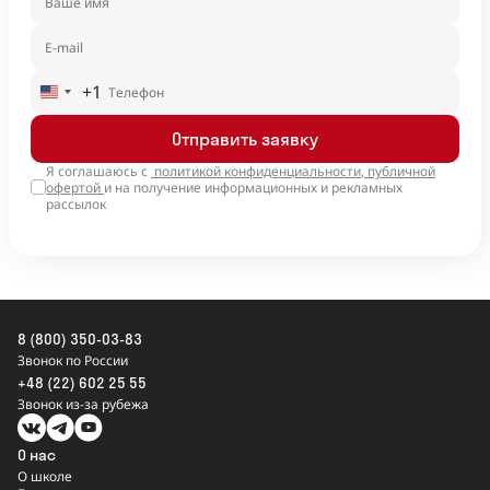
+1
United
States
Отправить заявку
+1
Я соглашаюсь с
политикой конфиденциальности
,
публичной
офертой
и на получение информационных и рекламных
рассылок
8 (800) 350-03-83
Звонок по России
+48 (22) 602 25 55
Звонок из-за рубежа
О нас
О школе