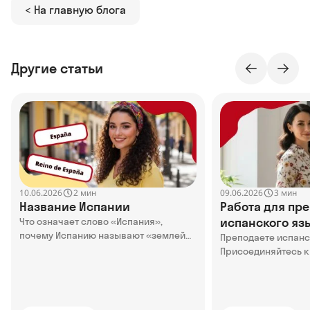
< На главную блога
Другие статьи
10.06.2026
09.06.2026
2 мин
3 мин
Название Испании
Работа для пр
испанского язы
Что означает слово «Испания»,
почему Испанию называют «землей
Online
Преподаете испан
кроликов» и как называли Испанию в
Присоединяйтесь к
древности — в статье
Узнайте о преимущ
нами, кого мы ище