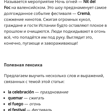
Называется мероприятие Ночь огней —
Nit del
Foc
на валенсийском. Это шоу предзнаменует самое
долгожданное событие фестиваля —
Cremà
,
сожжение нинотов. Сжигая огромных кукол,
граждане и гости Испании будто оставляют плохое в
прошлом и очищаются. Люди подкидывают в огонь
всё, что попадётся им под руку. Выглядит это,
конечно, пугающе и завораживающе!
Полезная лексика
Предлагаем выучить несколько слов и выражений,
связанных с темой этой статьи:
la celebración
—
празднование
quemar
—
сжигать
el fuego
—
огонь
el festival
—
фестиваль