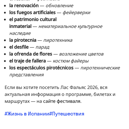
la renovación
—
обновление
los fuegos artificiales
—
фейерверки
el patrimonio cultural
inmaterial
—
нематериальное культурное
наследие
la pirotecnia
—
пиротехника
el desfile
—
парад
la ofrenda de flores
—
возложение цветов
el traje de fallera
—
костюм файеры
los espectáculos pirotécnicos
—
пиротехнические
представления
Если вы хотите посетить Лас Фальяс 2026, вся
актуальная информация о программе, билетах и
маршрутах — на
сайте фестиваля
.
Жизнь в Испании
Путешествия