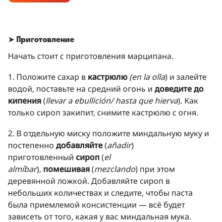
➤
Приготовление
Начать стоит с приготовления марципана.
1. Положите сахар в
кастрюлю
(en la olla
) и залейте
водой, поставьте на средний огонь и
доведите до
кипения
(
llevar a ebullición/ hasta que hierva
). Как
только сироп закипит, снимите кастрюлю с огня.
2. В отдельную миску положите миндальную муку и
постепенно
добавляйте
(
añadir
)
приготовленный
сироп
(
el
almíbar
),
помешивая
(
mezclando
) при этом
деревянной ложкой. Добавляйте сироп в
небольших количествах и следите, чтобы паста
была приемлемой консистенции — всё будет
зависеть от того, какая у вас миндальная мука.