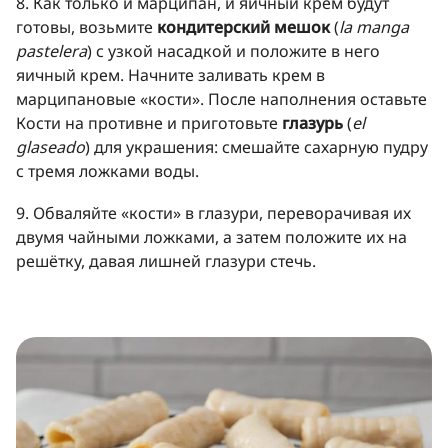
8. Как только и марципан, и яичный крем будут
готовы, возьмите
кондитерский мешок
(
la manga
pastelera
) с узкой насадкой и положите в него
яичный крем. Начните заливать крем в
марципановые «кости». После наполнения оставьте
Кости на противне и приготовьте
глазурь
(
el
glaseado
) для украшения: смешайте сахарную пудру
с тремя ложками воды.
9. Обваляйте «кости» в глазури, переворачивая их
двумя чайными ложками, а затем положите их на
решётку, давая лишней глазури стечь.