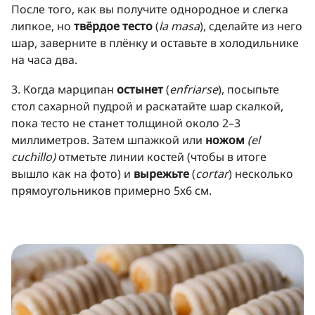
После того, как вы получите однородное и слегка
липкое, но
твёрдое тесто
(
la masa
), сделайте из него
шар, заверните в плёнку и оставьте в холодильнике
на часа два.
3. Когда марципан
остынет
(
enfriarse
), посыпьте
стол сахарной пудрой и раскатайте шар скалкой,
пока тесто не станет толщиной около 2–3
миллиметров. Затем шпажкой или
ножом
(el
cuchillo)
отметьте линии костей (чтобы в итоге
вышло как на фото) и
вырежьте
(
cortar
) несколько
прямоугольников примерно 5х6 см.