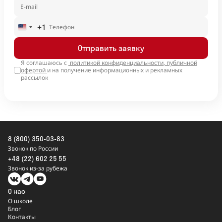
+1
United
States
Отправить заявку
+1
Я соглашаюсь с
политикой конфиденциальности
,
публичной
офертой
и на получение информационных и рекламных
рассылок
8 (800) 350-03-83
Звонок по России
+48 (22) 602 25 55
Звонок из-за рубежа
О нас
О школе
Блог
Контакты