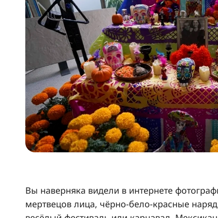
Вы наверняка видели в интернете фотограф
мертвецов лица, чёрно-бело-красные наряды,
весёлый фестиваль или карнавал. Мексикан