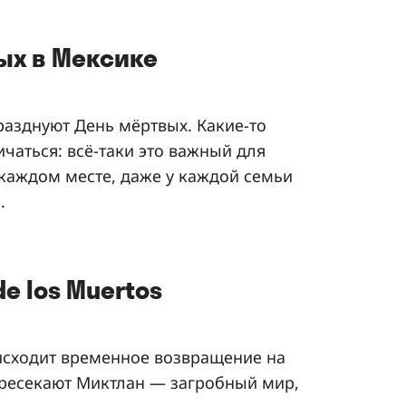
ых в Мексике
разднуют День мёртвых. Какие-то
ичаться: всё-таки это важный для
 каждом месте, даже у каждой семьи
.
e los Muertos
исходит временное возвращение на
ресекают Миктлан — загробный мир,