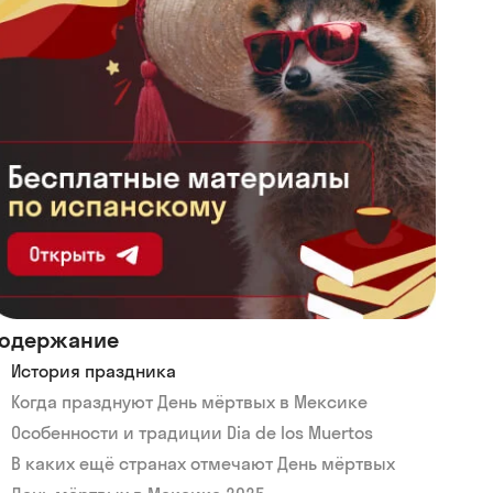
одержание
История праздника
Когда празднуют День мёртвых в Мексике
Особенности и традиции Dia de los Muertos
В каких ещё странах отмечают День мёртвых