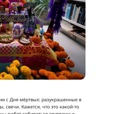
ии с Дня мёртвых: разукрашенные в
 свечи. Кажется, что это какой-то
цы любят собираться группами и