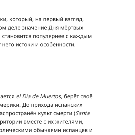
и, который, на первый взгляд,
амом деле значение Дня мёртвых
 становится популярнее с каждым
 него истоки и особенности.
вается
el Día de Muertos
, берёт своё
мерики. До прихода испанских
аспространён культ смерти (
Santa
ритории вместе с их жителями,
атолическими обычаями испанцев и