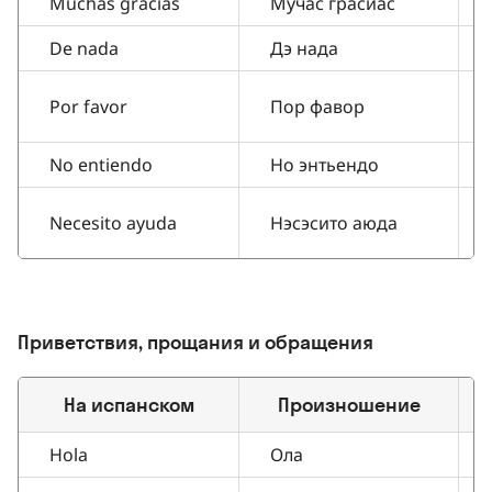
Muchas gracias
Мучас грасиас
De nada
Дэ нада
Por favor
Пор фавор
No entiendo
Но энтьендо
Necesito ayuda
Нэсэсито аюда
Приветствия, прощания и обращения
На испанском
Произношение
Hola
Ола