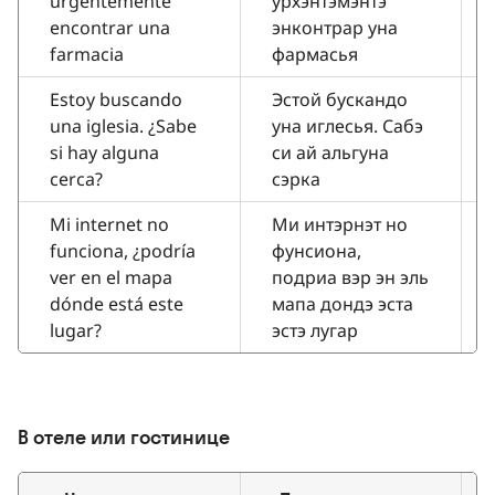
urgentemente
урхэнтэмэнтэ
encontrar una
энконтрар уна
farmacia
фармасья
Estoy buscando
Эстой бускандо
una iglesia. ¿Sabe
уна иглесья. Сабэ
si hay alguna
си ай альгуна
cerca?
сэрка
Mi internet no
Ми интэрнэт но
funciona, ¿podría
фунсиона,
ver en el mapa
подриа вэр эн эль
dónde está este
мапа дондэ эста
lugar?
эстэ лугар
В отеле или гостинице