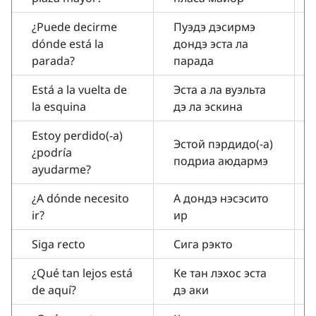
¿Puede decirme
Пуэдэ дэсирмэ
dónde está la
дондэ эста ла
parada?
парада
Está a la vuelta de
Эста а ла вуэльта
la esquina
дэ ла эскина
Estoy perdido(-а)
Эстой пэрдидо(-а)
¿podría
подриа аюдармэ
ayudarme?
¿A dónde necesito
А дондэ нэсэсито
ir?
ир
Siga recto
Сига рэкто
¿Qué tan lejos está
Ке тан лэхос эста
de aquí?
дэ аки