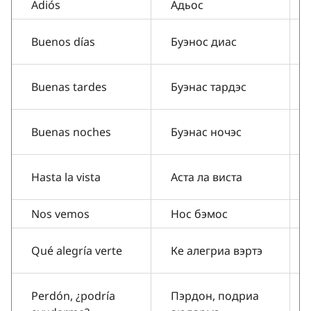
Adiós
Адьос
Buenos días
Буэнос диас
Buenas tardes
Буэнас тардэс
Buenas noches
Буэнас ночэс
Hasta la vista
Аста ла виста
Nos vemos
Нос бэмос
Qué alegría verte
Ке алегриа вэртэ
Perdón, ¿podría
Пэрдон, подриа