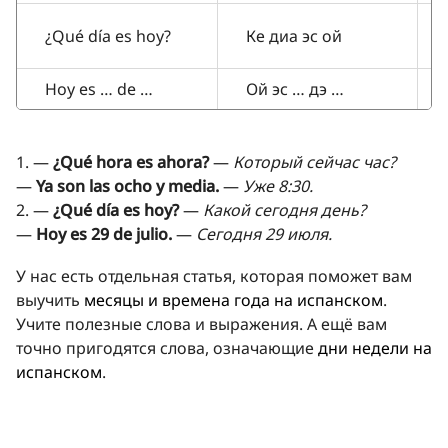
¿Qué día es hoy?
Ке диа эс ой
Hoy es … de …
Ой эс … дэ …
1. —
¿Qué hora es ahora?
—
Который сейчас час?
—
Ya son las ocho y media.
—
Уже 8:30.
2. —
¿Qué día es hoy?
—
Какой сегодня день?
—
Hoy es 29 de julio.
—
Сегодня 29 июля.
У нас есть отдельная статья, которая поможет вам
выучить
месяцы и времена года на испанском
.
Учите полезные слова и выражения. А ещё вам
точно пригодятся слова, означающие
дни недели на
испанском
.