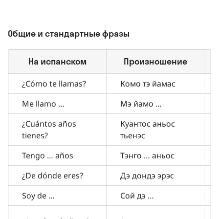
Общие и стандартные фразы
На испанском
Произношение
¿Cómo te llamas?
Комо тэ йамас
Me llamo …
Мэ йамо …
¿Cuántos años
Куантос аньос
tienes?
тьенэс
Tengo … años
Тэнго … аньос
¿De dónde eres?
Дэ дондэ эрэс
Soy de …
Сой дэ …