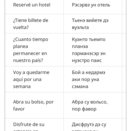
Reservé un hotel
Рэсэрвэ ун отель
¿Tiene billete de
Тьенэ вийете дэ
vuelta?
вуэльта
¿Cuanto tiempo
Куанто тьемпо
planea
планэа
permanecer en
пэрманэсэр эн
nuestro país?
нуэстро паис
Voy a quedarme
Бой а кедармэ
aquí por una
аки пор уна
semana
сэмана
Abra su bolso, por
Абра су вольсо,
favor
пор фавор
Disfrute de su
Дисфрутэ дэ су