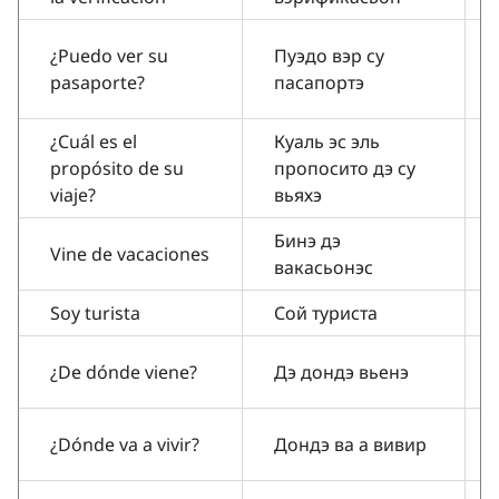
¿Puedo ver su
Пуэдо вэр су
pasaporte?
пасапортэ
¿Cuál es el
Куаль эс эль
propósito de su
пропосито дэ су
viaje?
вьяхэ
Бинэ дэ
Vine de vacaciones
вакасьонэс
Soy turista
Сой туриста
¿De dónde viene?
Дэ дондэ вьенэ
¿Dónde va a vivir?
Дондэ ва а вивир