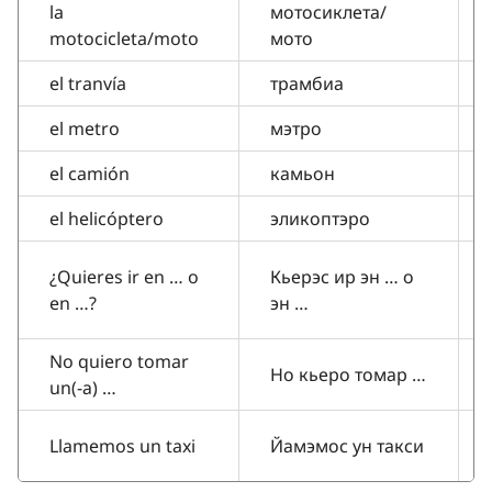
la
мотосиклета/
motocicleta/moto
мото
el tranvía
трамбиа
el metro
мэтро
el camión
камьон
el helicóptero
эликоптэро
¿Quieres ir en … o
Кьерэс ир эн … о
en …?
эн …
No quiero tomar
Но кьеро томар …
un(-а) …
Llamemos un taxi
Йамэмос ун такси