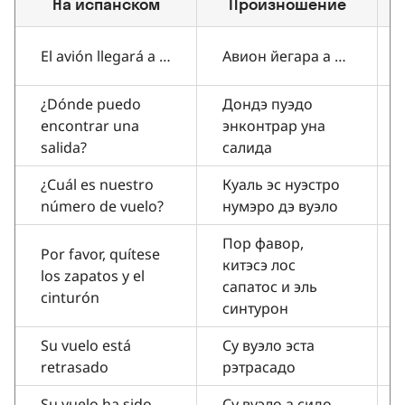
На испанском
Произношение
El avión llegará a …
Авион йегара а …
¿Dónde puedo
Дондэ пуэдо
encontrar una
энконтрар уна
salida?
салида
¿Cuál es nuestro
Куаль эс нуэстро
número de vuelo?
нумэро дэ вуэло
Пор фавор,
Por favor, quítese
китэсэ лос
los zapatos y el
сапатос и эль
cinturón
синтурон
Su vuelo está
Су вуэло эста
retrasado
рэтрасадо
Su vuelo ha sido
Су вуэло а сидо