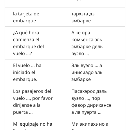
la tarjeta de
тархэта дэ
embarque
эмбарке
¿A qué hora
А ке ора
comienza el
комьенса эль
embarque del
эмбарке дель
vuelo …?
вуэло …
El vuelo … ha
Эль вуэло … а
iniciado el
инисиадо эль
embarque.
эмбарке
Los pasajeros del
Пасахэрос дэль
vuelo …, por favor
вуэло …, пор
diríjanse a la
фавор дирихансэ
puerta …
а ла пуэрта …
Mi equipaje no ha
Ми экипахэ но а