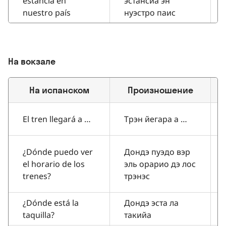
estancia en
эстансиа эн
nuestro país
нуэстро паис
На вокзале
На испанском
Произношение
El tren llegará a …
Трэн йегара а …
¿Dónde puedo ver
Дондэ пуэдо вэр
el horario de los
эль орарио дэ лос
trenes?
трэнэс
¿Dónde está la
Дондэ эста ла
taquilla?
такийа