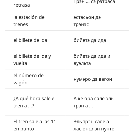
Трэн … сэ рэтраса
retrasa
la estación de
эстасьон дэ
trenes
трэнэс
el billete de ida
бийетэ дэ ида
el billete de ida y
бийетэ дэ ида и
vuelta
вуэльта
el número de
нумэро дэ вагон
vagón
¿A qué hora sale el
А ке ора сале эль
tren a …?
трэн а …
El tren sale a las 11
Эль трэн сале а
en punto
лас онсэ эн пунто