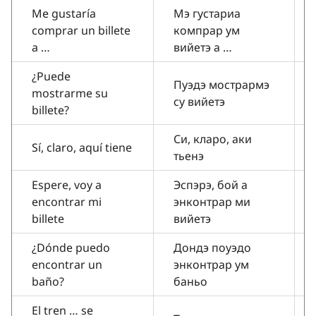
Me gustaría
Мэ густариа
comprar un billete
компрар ум
a …
вийетэ а …
¿Puede
Пуэдэ мострармэ
mostrarme su
су вийетэ
billete?
Си, кларо, аки
Sí, claro, aquí tiene
тьенэ
Espere, voy a
Эспэрэ, бой а
encontrar mi
энконтрар ми
billete
вийетэ
¿Dónde puedo
Дондэ поуэдо
encontrar un
энконтрар ум
baño?
баньо
El tren … se