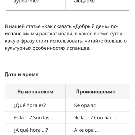
ayudarme?
аюдармэ
В нашей статье «
Как сказать «Добрый день» по-
испански
» мы рассказывали, в какое время суток
какую фразу стоит использовать, читайте больше о
культурных особенностях испанцев.
Дата и время
На испанском
Произношение
¿Qué hora es?
Ке ора эс
Es la … / Son las …
Эс la … / Сон лас …
¿A qué hora …?
А ке ора …