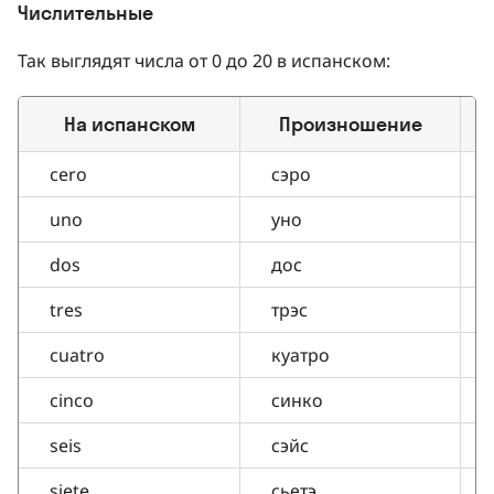
Числительные
Так выглядят числа от 0 до 20 в испанском:
На испанском
Произношение
cero
сэро
uno
уно
dos
дос
tres
трэс
cuatro
куатро
cinco
синко
seis
сэйс
siete
сьетэ