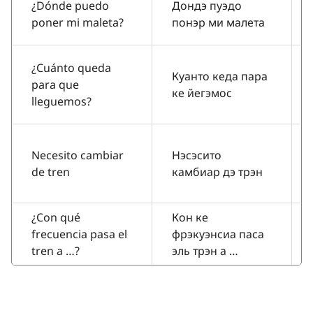
¿Dónde puedo
Дондэ пуэдо
poner mi maleta?
понэр ми малета
¿Cuánto queda
Куанто кеда пара
para que
ке йегэмос
lleguemos?
Necesito cambiar
Нэсэсито
de tren
камбиар дэ трэн
¿Con qué
Кон ке
frecuencia pasa el
фрэкуэнсиа паса
tren a …?
эль трэн а …