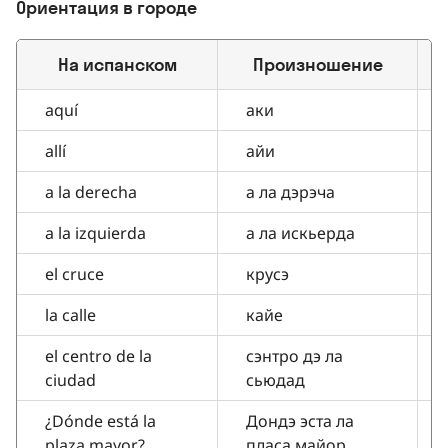
Ориентация в городе
На испанском
Произношение
aquí
аки
allí
айи
a la derecha
а ла дэрэча
a la izquierda
а ла искьерда
el cruce
крусэ
la calle
кайе
el centro de la
сэнтро дэ ла
ciudad
сьюдад
¿Dónde está la
Дондэ эста ла
plaza mayor?
пласа майор