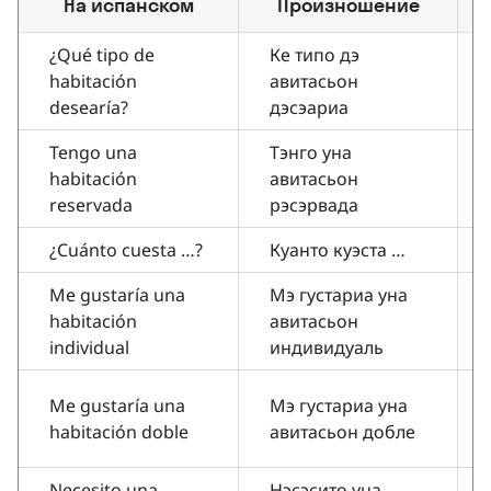
На испанском
Произношение
¿Qué tipo de
Ке типо дэ
habitación
авитасьон
desearía?
дэсэариа
Tengo una
Тэнго уна
habitación
авитасьон
reservada
рэсэрвада
¿Cuánto cuesta …?
Куанто куэста …
Me gustaría una
Мэ густариа уна
habitación
авитасьон
individual
индивидуаль
Me gustaría una
Мэ густариа уна
habitación doble
авитасьон добле
Necesito una
Нэсэсито уна