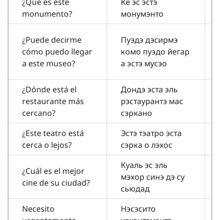
¿Qué es este
Ке эс эстэ
monumento?
монумэнто
¿Puede decirme
Пуэдэ дэсирмэ
cómo puedo llegar
комо пуэдо йегар
a este museo?
а эстэ мусэо
¿Dónde está el
Дондэ эста эль
restaurante más
рэстаурантэ мас
cercano?
сэркано
¿Este teatro está
Эстэ тэатро эста
cerca o lejos?
сэрка о лэхос
Куаль эс эль
¿Cuál es el mejor
мэхор синэ дэ су
cine de su ciudad?
сьюдад
Necesito
Нэсэсито