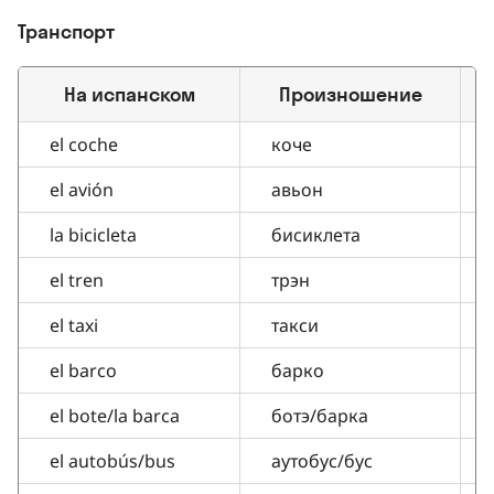
Транспорт
На испанском
Произношение
el coche
коче
el avión
авьон
la bicicleta
бисиклета
el tren
трэн
el taxi
такси
el barco
барко
el bote/la barca
ботэ/барка
el autobús/bus
аутобус/бус