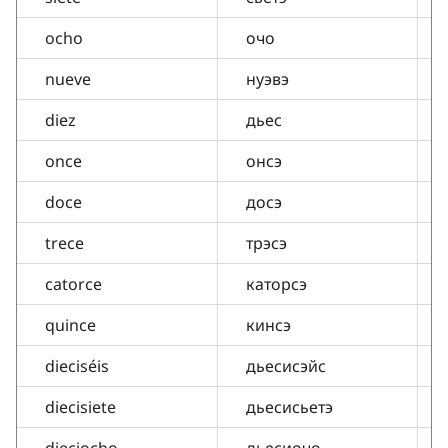
ocho
очо
nueve
нуэвэ
diez
дьес
once
онсэ
doce
досэ
trece
трэсэ
catorce
каторсэ
quince
кинсэ
dieciséis
дьесисэйс
diecisiete
дьесисьетэ
dieciocho
дьесиочо