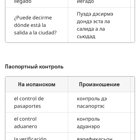
llegado
йегадо
Пуэдэ дэсирмэ
¿Puede decirme
дондэ эста ла
dónde está la
салида а ла
salida a la ciudad?
сьюдад
Паспортный контроль
На испанском
Произношение
el control de
контроль дэ
pasaportes
пасапортэс
el control
контроль
aduanero
адуанэро
la verificación
вэрификасьон