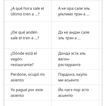
¿A qué hora sale el
А ке ора сале эль
último tren a …?
ультимо трэн а …
¿De qué andén
Дэ ке андэн сале
sale el tren a …?
эль трэн а …
¿Dónde está el
Дондэ эста эль
vagón-
вагон-
restaurante?
рэстаурантэ
Perdone, ocupó mi
Пэрдонэ, окупо
asiento
ми асьенто
Yo pagué por este
Йо пагэ пор эстэ
asiento
асьенто