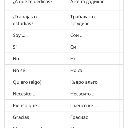
¿A qué te dedicas?
А ке тэ дэдикас
¿Trabajas o
Трабахас о
estudias?
эстудиас
Soy …
Сой …
Sí
Си
No
Но
No sé
Но сэ
Quiero (algo)
Кьеро альго
Necesito …
Несэсито …
Pienso que …
Пьенсо ке …
Gracias
Грасиас