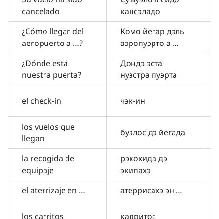
cancelado
кансэладо
¿Cómo llegar del
Комо йегар дэль
aeropuerto a …?
аэропуэрто а …
¿Dónde está
Дондэ эста
nuestra puerta?
нуэстра пуэрта
el check-in
чэк-ин
los vuelos que
буэлос дэ йегада
llegan
la recogida de
рэкохида дэ
equipaje
экипахэ
el aterrizaje en …
атеррисахэ эн …
los carritos
карритос