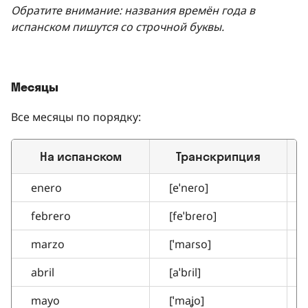
Обратите внимание: названия времён года в
испанском пишутся со строчной буквы.
Месяцы
Все месяцы по порядку:
На испанском
Транскрипция
enero
[eˈneɾo]
febrero
[feˈbɾeɾo]
marzo
[ˈmaɾso]
abril
[aˈbɾil]
mayo
[ˈmaʝo]