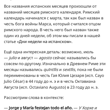
Все названия испанских месяцев произошли от
названий месяцев римского календаря. Римский
календарь начинался с марта, так как был назван в
честь бога войны Марса, который считался отцом
римского народа. В честь него был назван также
один из дней недели, об этом мы писали в нашей
статье «
Дни недели на испанском
».
Ещё одна интересная деталь: возможно, июль
—
julio
и август —
agosto
сейчас назывались бы
совсем по-другому. Изначально в Древнем Риме эти
месяцы назывались
quīntīlis
и
sextīlis
, пока не были
переименованы в честь Гая Юлия Цезаря (исп. Cayo
Julio César) в 44 году до н. э и в честь Октавиана
Августа (исп. Octaviano Augusto) в 23 году до н. э.
Рассмотрим слова в контексте:
—
Jorge y María festejan todo el año.
—
У Хорхе и