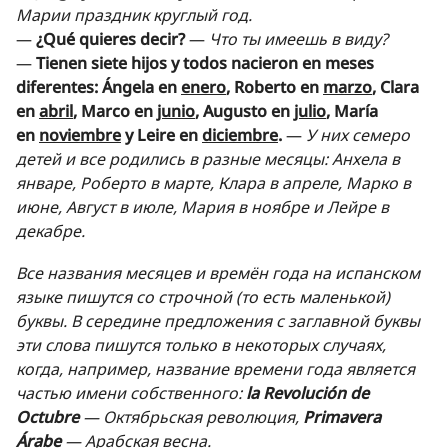
Марии праздник круглый год.
—
¿Qué quieres decir?
—
Что ты имеешь в виду?
—
Tienen siete hijos y todos nacieron en meses
diferentes: Ángela en
enero
, Roberto en
marzo
, Clara
en
abril
, Marco en
junio
, Augusto en
julio
, María
en
noviembre
y Leire en
diciembre
.
—
У них семеро
детей и все родились в разные месяцы: Анхела в
январе, Роберто в марте, Клара в апреле, Марко в
июне, Август в июле, Мария в ноябре и Лейре в
декабре.
Все названия месяцев и времён года на испанском
языке пишутся со строчной (то есть маленькой)
буквы. В середине предложения с заглавной буквы
эти слова пишутся только в некоторых случаях,
когда, например, название времени года является
частью имени собственного:
la Revolución de
Octubre
— Октябрьская революция,
Primavera
Árabe
— Арабская весна.