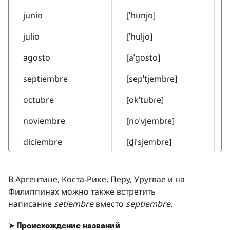
junio
[ˈhunjo]
julio
[ˈhuljo]
agosto
[aˈgosto]
septiembre
[sepˈtjembɾe]
octubre
[okˈtubɾe]
noviembre
[noˈvjembɾe]
diciembre
[d̪iˈsjembɾe]
В Аргентине, Коста-Рике, Перу, Уругвае и на
Филиппинах можно также встретить
написание
setiembre
вместо
septiembre
.
➤
Происхождение названий