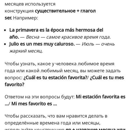
месяцев используется
конструкция
существительное + глагол
ser.
Например:
La primavera es la época más hermosa del
año.
—
Весна — самое красивое время года.
Julio es un mes muy caluroso.
—
Июль — очень
жаркий месяц.
Чтобы узнать, какое у человека любимое время
года или какой любимый месяц, вы можете задать
вопрос:
¿Cuál es tu estación favorita?
/
¿Cuál es tu mes
favorito?
Ответом на эти вопросы будут:
Mi estación favorita es
…
/
Mi mes favorito es …
Чтобы рассказать, что вам нравится делать в
определённые времена года или месяцы,
используйте конструкцию
en + название месяца или