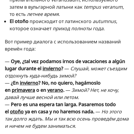
затем в вульгарной латыни как
tempus veranum
,
то есть
летнее время
.
El otoño
происходит от латинского
autumnus
,
которое означает
приход полноты года
.
Вот пример диалога с использованием названий
времён года:
—
Oye, ¿tal vez podamos irnos de vacaciones a algún
lugar durante el
invierno
?
—
Слушай, может съездим
отдохнуть куда-нибудь зимой?
—
¿En
invierno
? No, no quiero, hagámoslo
en
primavera
o en
verano
.
—
Зимой? Нет, не хочу,
давай лучше весной или летом.
—
Pero es una espera tan larga. Pasaremos todo
el
otoño
ya en casa y no haremos nada.
—
Но этого
так долго ждать. Мы и так всю осень проведём дома
и ничем не будем заниматься.