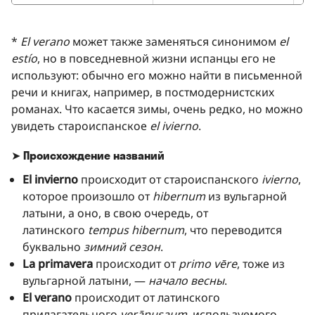
*
El verano
может также заменяться синонимом
el
estío
, но в повседневной жизни испанцы его не
используют: обычно его можно найти в письменной
речи и книгах, например, в постмодернистских
романах. Что касается зимы, очень редко, но можно
увидеть староиспанское
el ivierno
.
➤
Происхождение названий
El invierno
происходит от староиспанского
ivierno
,
которое произошло от
hibernum
из вульгарной
латыни, а оно, в свою очередь, от
латинского
tempus
hibernum
, что переводится
буквально
зимний сезон
.
La primavera
происходит от
primo vēre
, тоже из
вульгарной латыни, —
начало весны
.
El verano
происходит от латинского
прилагательного
verānusaum
, используемого