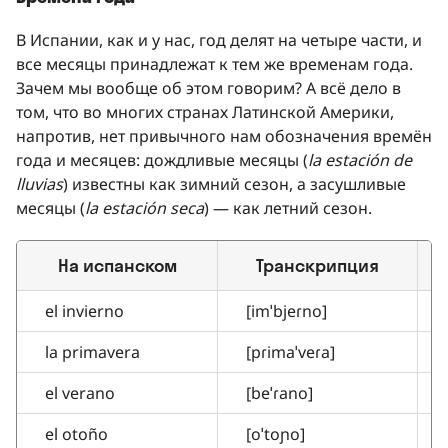
В Испании, как и у нас, год делят на четыре части, и
все месяцы принадлежат к тем же временам года.
Зачем мы вообще об этом говорим? А всё дело в
том, что во многих странах Латинской Америки,
напротив, нет привычного нам обозначения времён
года и месяцев: дождливые месяцы (
la estación de
lluvias
) известны как зимний сезон, а засушливые
месяцы (
la estación seca
) — как летний сезон.
На испанском
Транскрипция
el invierno
[imˈbjeɾno]
la primavera
[pɾimaˈveɾa]
el verano
[beˈɾano]
el otoño
[oˈtoɲo]