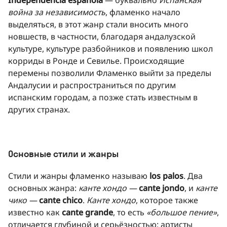
война за независимость
, фламенко начало
выделяться, в этот жанр стали вносить много
новшеств, в частности, благодаря андалузской
культуре, культуре разбойников и появлению школ
корриды в Ронде и Севилье. Происходящие
перемены позволили Фламенко выйти за пределы
Андалусии и распространиться по другим
испанским городам, а позже стать известным в
других странах.
Основные стили и жанры
Стили и жанры фламенко называю
los palos
. Два
основных жанра:
канте хондо
—
cante jondo
, и
канте
чико —
cante chico
.
Канте хондо
, которое также
известно как
cante grande
, то есть
«большое пение»
,
отличается глубиной и серьёзностью: артисты