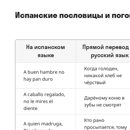
Испанские пословицы и пог
На испанском
Прямой перевод
языке
русский язык
Когда голоден,
A buen hambre no
никакой хлеб не
hay pan duro
чёрствый
A caballo regalado,
Дарёному коню в
no le mires el
зубы не смотрят
diente
Кто рано
A quien madruga,
просыпается, тому