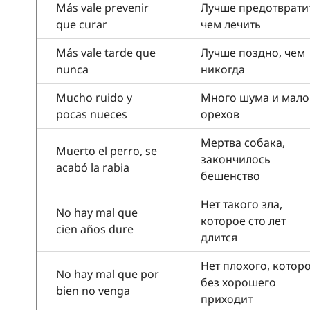
Más vale prevenir
Лучше предотврати
que curar
чем лечить
Más vale tarde que
Лучше поздно, чем
nunca
никогда
Mucho ruido y
Много шума и мало
pocas nueces
орехов
Мертва собака,
Muerto el perro, se
закончилось
acabó la rabia
бешенство
Нет такого зла,
No hay mal que
которое сто лет
cien años dure
длится
Нет плохого, котор
No hay mal que por
без хорошего
bien no venga
приходит