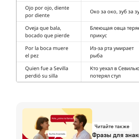
Ojo por ojo, diente
Око за око, зуб за з
por diente
Oveja que bala,
Блеющая овца теря
bocado que pierde
прикус
Por la boca muere
Из-за рта умирает
el pez
рыба
Quien fue a Sevilla
Кто уехал в Севилью
perdió su silla
потерял стул
Читайте также
Фразы для знак