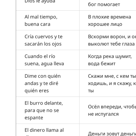
Dios le ayuda
бог помогает
Al mal tiempo,
В плохие времена
buena cara
хорошее лицо
Cría cuervos y te
Вскорми ворон, и о
sacarán los ojos
выколют тебе глаза
Cuando el río
Когда река шумит,
suena, agua lleva
вода бежит
Dime con quién
Скажи мне, с кем ты
andas y te diré
ходишь, и я скажу, 
quién eres
ты
El burro delante,
Осёл впереди, чтоб
para que no se
не испугался
espante
El dinero llama al
Деньги зовут деньг