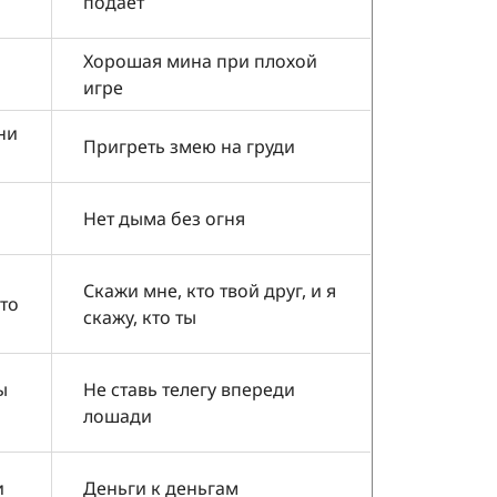
подаёт
Хорошая мина при плохой
игре
ни
Пригреть змею на груди
Нет дыма без огня
Скажи мне, кто твой друг, и я
кто
скажу, кто ты
ы
Не ставь телегу впереди
лошади
и
Деньги к деньгам