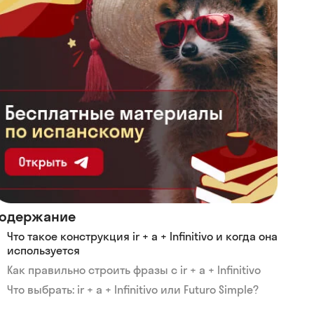
одержание
Что такое конструкция ir + a + Infinitivo и когда она
используется
Как правильно строить фразы с ir + a + Infinitivo
Что выбрать: ir + a + Infinitivo или Futuro Simple?