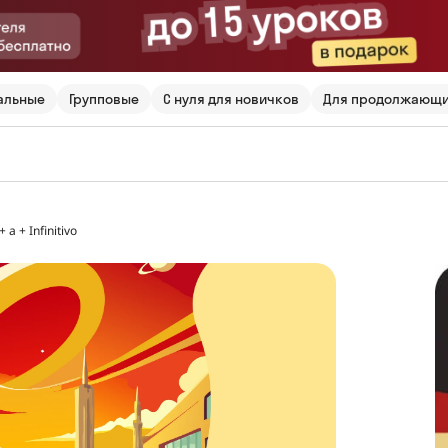
альные
Групповые
С нуля для новичков
Для продолжающ
 a + Infinitivo