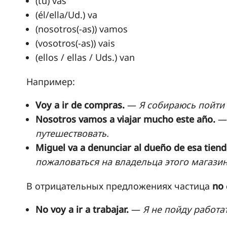
(tú) vas
(él/ella/Ud.) va
(nosotros(-as)) vamos
(vosotros(-as)) vais
(ellos / ellas / Uds.) van
Например:
Voy a ir de compras.
—
Я собираюсь пойти 
Nosotros vamos a viajar mucho este año.
путешествовать.
Miguel va a denunciar al dueño de esa tiend
пожаловаться на владельца этого магазин
В отрицательных предложениях частица
no
No voy a ir a trabajar.
—
Я не пойду работат