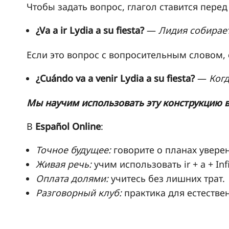
Чтобы задать вопрос, глагол ставится пер
¿Va a ir Lydia a su fiesta?
—
Лидия собирает
Если это вопрос с вопросительным словом, 
¿Cuándo va a venir Lydia a su fiesta?
—
Когд
Мы научим использовать эту конструкцию в
В
Español Online
:
Точное будущее:
говорите о планах уверен
Живая речь:
учим использовать ir + a + Inf
Оплата долями:
учитесь без лишних трат.
Разговорный клуб:
практика для естестве