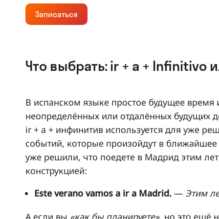
Записаться
Что выбрать: ir + a + Infinitivo
В испанском языке простое будущее время 
неопределённых или отдалённых будущих де
ir + a + инфинитив используется для уже р
событий, которые произойдут в ближайшее в
уже решили, что поедете в Мадрид этим ле
конструкцией:
Este verano vamos a ir a Madrid.
—
Этим л
А если вы
«как бы планируете»
, но это ещё 