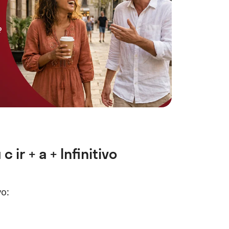
r + a + Infinitivo
vo: