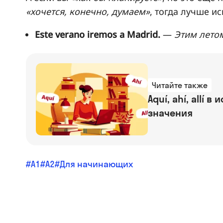
«хочется, конечно, думаем»
, тогда лучше ис
Este verano iremos a Madrid.
—
Этим лето
Читайте также
Aquí, ahí, allí 
значения
A1
A2
Для начинающих