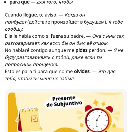
para que
—
для того, чтобы
Cuando
llegue
, te aviso. —
Когда он
прибудет
(действие произойдёт в будущем)
, я тебе
сообщу.
Ella le habla como si
fuera
su padre. —
Она с ним так
разговаривает, как если бы он был её отцом.
No hablaré contigo aunque me
pidas
perdón. —
Я не
буду разговаривать с тобой, даже если ты
попросишь прощения.
Esto es para ti para que no me
olvides
. —
Это для
тебя, чтобы ты меня не забыл.