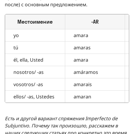
после) с основным предложением.
Местоимение
-AR
yo
amara
tú
amaras
él, ella, Usted
amara
nosotros/ -as
amáramos
vosotros/ -as
amarais
ellos/ -as, Ustedes
amaran
Есть и другой вариант спряжения Imperfecto de
Subjuntivo. Почему так произошло, расскажем в
наших следующих статьях про конкретно это время.