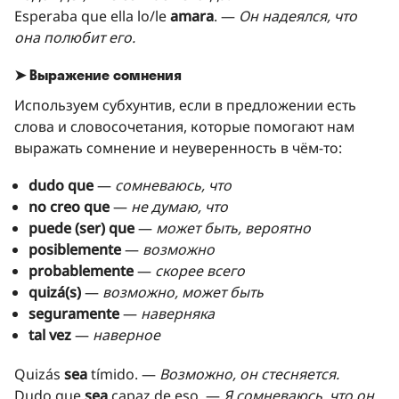
Esperaba que ella lo/le
amara
. —
Он надеялся, что
она полюбит его.
➤ Выражение сомнения
Используем субхунтив, если в предложении есть
слова и словосочетания, которые помогают нам
выражать сомнение и неуверенность в чём-то:
dudo que
—
сомневаюсь, что
no creo que
—
не думаю, что
puede (ser) que
—
может быть, вероятно
posiblemente
—
возможно
probablemente
—
скорее всего
quizá(s)
—
возможно, может быть
seguramente
—
наверняка
tal vez
—
наверное
Quizás
sea
tímido. —
Возможно, он стесняется.
Dudo que
sea
capaz de eso. —
Я сомневаюсь, что он