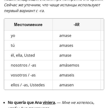
Сейчас же уточним, что чаще испанцы используют
первый вариант с -ra.
Местоимение
-AR
yo
amase
tú
amases
él, ella, Usted
amase
nosotros / -as
amásemos
vosotros / -as
amaseis
ellos / -as, Ustedes
amasen
No quería que Ana
viniera
.
—
Мне не хотелось,