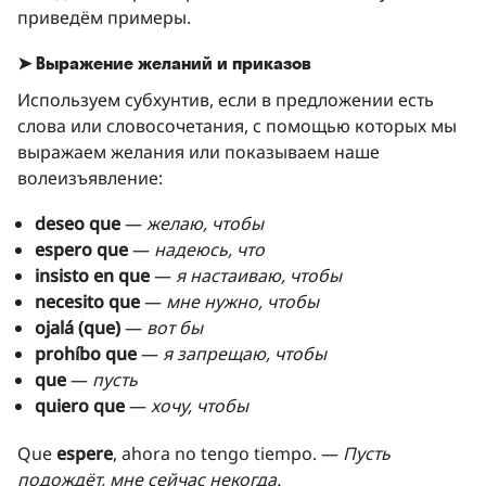
приведём примеры.
➤ Выражение желаний и приказов
Используем субхунтив, если в предложении есть
слова или словосочетания, с помощью которых мы
выражаем желания или показываем наше
волеизъявление:
deseo que
—
желаю, чтобы
espero que
—
надеюсь, что
insisto en que
—
я настаиваю, чтобы
necesito que
—
мне нужно, чтобы
ojalá (que)
—
вот бы
prohíbo que
—
я запрещаю, чтобы
que
—
пусть
quiero que
—
хочу, чтобы
Que
espere
, ahora no tengo tiempo. —
Пусть
подождёт, мне сейчас некогда.