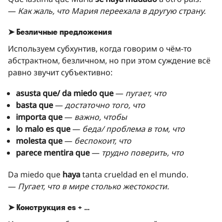
—
Как жаль, что Мария переехала в другую страну.
➤ Безличные предложения
Используем субхунтив, когда говорим о чём-то
абстрактном, безличном, но при этом суждение всё
равно звучит субъективно:
asusta que/ da miedo que
—
пугает, что
basta que
—
достаточно того, что
importa que
—
важно, чтобы
lo malo es que
—
беда/ проблема в том, что
molesta que
—
беспокоит, что
parece mentira que
—
трудно поверить, что
Da miedo que
haya
tanta crueldad en el mundo.
—
Пугает, что в мире столько жестокости.
➤ Конструкция es + …