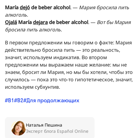
María
dejó
de beber alcohol
. —
Мария бросила пить
алкоголь.
Ojalá
María
dejara
de beber alcohol
. —
Вот бы Мария
бросила пить алкоголь.
В первом предложении мы говорим о факте: Мария
действительно бросила пить — это реальность,
значит, используем индикатив. Во втором
предложении мы выражаем наше желание: мы не
знаем, бросит ли Мария, но мы бы хотели, чтобы это
случилось — пока это что-то гипотетическое, значит,
используем субхунтив.
B1
B2
Для продолжающих
Наталья Пешина
Эксперт блога Español Online