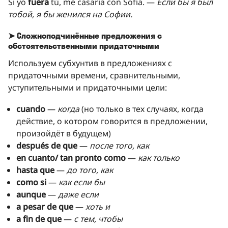
Si yo
fuera
tú, me casaría con Sofía. —
Если бы я был
тобой, я бы женился на Софии.
➤ Сложноподчинённые предложения с
обстоятельственными придаточными
Используем субхунтив в предложениях с
придаточными времени, сравнительными,
уступительными и придаточными цели:
cuando
—
когда
(но только в тех случаях, когда
действие, о котором говорится в предложении,
произойдёт в будущем)
después de que
—
после того, как
en cuanto/ tan pronto como
—
как только
hasta que
—
до того, как
como si
—
как если бы
aunque
—
даже если
a pesar de que
—
хоть и
a fin de que
—
с тем, чтобы