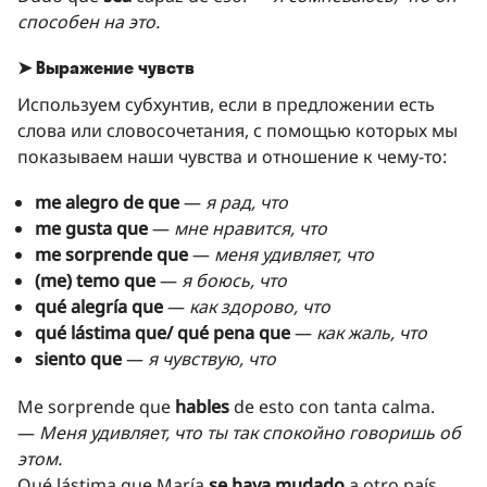
способен на это.
➤ Выражение чувств
Используем субхунтив, если в предложении есть
слова или словосочетания, с помощью которых мы
показываем наши чувства и отношение к чему-то:
me alegro de que
—
я рад, что
me gusta que
—
мне нравится, что
me sorprende que
—
меня удивляет, что
(me) temo que
—
я боюсь, что
qué alegría que
—
как здорово, что
qué lástima que/ qué pena que
—
как жаль, что
siento que
—
я чувствую, что
Me sorprende que
hables
de esto con tanta calma.
—
Меня удивляет, что ты так спокойно говоришь об
этом.
Qué lástima que María
se haya mudado
a otro país.