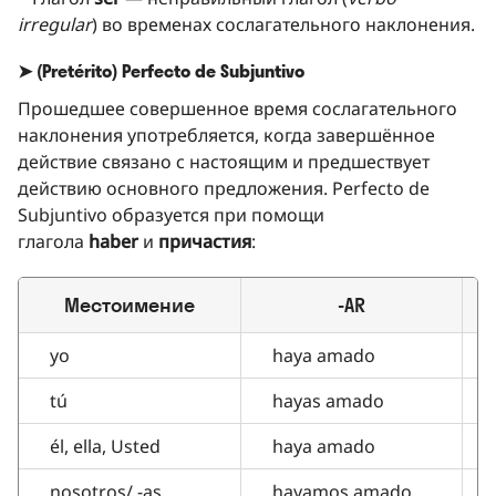
irregular
) во временах сослагательного наклонения.
➤ (Pretérito) Perfecto de Subjuntivo
Прошедшее совершенное время сослагательного
наклонения употребляется, когда завершённое
действие связано с настоящим и предшествует
действию основного предложения. Perfecto de
Subjuntivo образуется при помощи
глагола
haber
и
причастия
:
Местоимение
-AR
yo
haya amado
tú
hayas amado
él, ella, Usted
haya amado
nosotros/ -as
hayamos amado