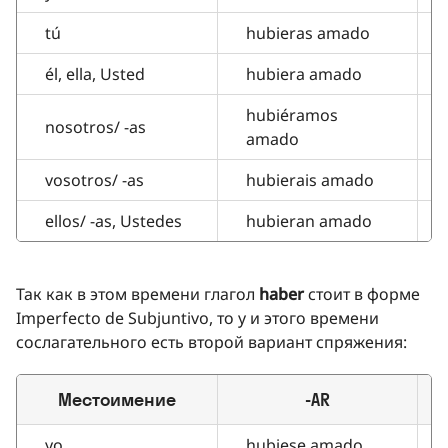
tú
hubieras amado
él, ella, Usted
hubiera amado
hubiéramos
nosotros/ -as
amado
vosotros/ -as
hubierais amado
ellos/ -as, Ustedes
hubieran amado
Так как в этом времени глагол
haber
стоит в форме
Imperfecto de Subjuntivo, то у и этого времени
сослагательного есть второй вариант спряжения:
Местоимение
-AR
yo
hubiese amado