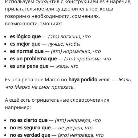
Используем субхунтив с конструкцией es + наречие,
прилагательное или существительное, когда
говорим о необходимости, сомнениях,
возможности, эмоциях:
es lógico que
—
(это) логично, что
es mejor que
—
лучше, чтобы
es normal que
—
(это) нормально, что
es un problema que
—
(это) проблема, что
es una pena que
—
жаль, что
Es una pena que Marco no
haya podido
venir. —
Жаль,
что Марко не смог приехать.
А ещё есть отрицательные словосочетания,
например:
no es cierto que
—
(это) неправда, что
no es seguro que
—
не уверен, что
no es verdad que
—
(это) неправда, что