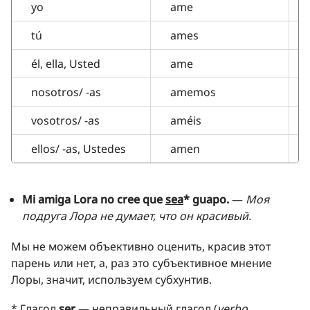
yo
ame
tú
ames
él, ella, Usted
ame
nosotros/ -as
amemos
vosotros/ -as
améis
ellos/ -as, Ustedes
amen
Mi amiga Lora no cree que
sea
* guapo.
—
Моя
подруга Лора не думает, что он красивый.
Мы не можем объективно оценить, красив этот
парень или нет, а, раз это субъективное мнение
Лоры, значит, используем субхунтив.
* Глагол
ser
— неправильный глагол (
verbo