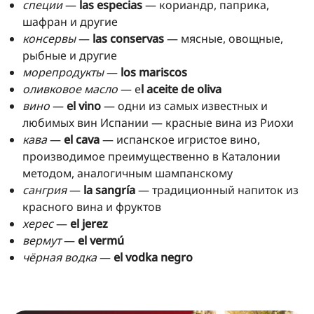
специи
—
las especias
— кориандр, паприка,
шафран и другие
консервы
—
las conservas
— мясные, овощные,
рыбные и другие
морепродукты
—
los mariscos
оливковое масло
— e
l aceite de oliva
вино
—
el vino
— одни из самых известных и
любимых вин Испании — красные вина из Риохи
кава
—
el cava
— испанское игристое вино,
производимое преимущественно в Каталонии
методом, аналогичным шампанскому
сангрия
—
la sangría
— традиционный напиток из
красного вина и фруктов
херес
—
el jerez
вермут
—
el vermú
чёрная водка
—
el vodka negro