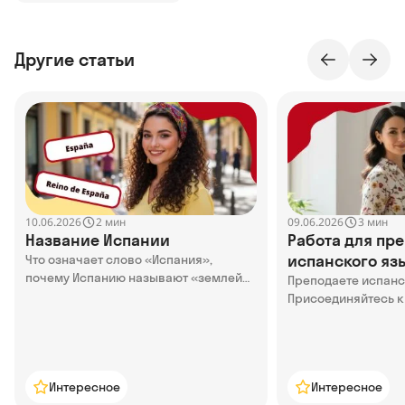
Другие статьи
10.06.2026
09.06.2026
2 мин
3 мин
Название Испании
Работа для пр
испанского язы
Что означает слово «Испания»,
почему Испанию называют «землей
Online
Преподаете испан
кроликов» и как называли Испанию в
Присоединяйтесь к
древности — в статье
Узнайте о преимущ
нами, кого мы ище
Интересное
Интересное