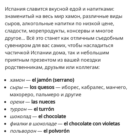
Испания славится вкусной едой и напитками:
знаменитый на весь мир хамон, различные виды
сыров, алкогольные напитки по низкой цене,
сладости, морепродукты, консервы и многое
другое… Всё это станет как отличным съедобным
сувениром для вас самих, чтобы насладиться
частичкой Испании дома, так и небольшим
приятным презентом из вашей поездки
родственникам, друзьям или коллегам:
хамон
—
el jamón (serrano)
сыры
—
los quesos
— иборес, кабралес, манчего,
махореро, пальмеро и другие
орехи
—
las nueces
туррон
—
el turrón
шоколад
—
el chocolate
фиалки в шоколаде
—
el chocolate con violetas
польворон
—
el polvorón