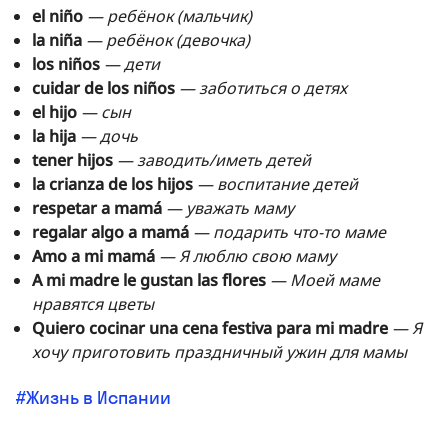
el niño
— ребёнок (мальчик)
la niña
— ребёнок (девочка)
los niños
— дети
cuidar de los niños
— заботиться о детях
el hijo
— сын
la hija
— дочь
tener hijos
— заводить/иметь детей
la crianza de los hijos
— воспитание детей
respetar a mamá
— уважать маму
regalar algo a mamá
— подарить что-то маме
Amo a mi mamá
— Я люблю свою маму
A mi madre le gustan las flores
— Моей маме
нравятся цветы
Quiero cocinar una cena festiva para mi madre
— Я
хочу приготовить праздничный ужин для мамы
Жизнь в Испании