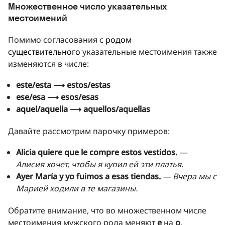
Множественное число указательных
местоимений
Помимо согласования с
родом
существительного
указательные местоимения также
изменяются в числе:
este/esta ⟶ estos/estas
ese/esa ⟶ esos/esas
aquel/aquella ⟶ aquellos/aquellas
Давайте рассмотрим парочку примеров:
Alicia quiere que le compre estos vestidos.
—
Алисия хочет, чтобы я купил ей эти платья.
Ayer María y yo fuimos a esas tiendas.
— Вчера мы с
Марией ходили в те магазины.
Обратите внимание, что во множественном числе
местоимения мужского рода меняют
e
на
o
.