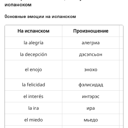
испанском
Основные эмоции на испанском
На испанском
Произношение
la alegría
алегриа
la decepción
дэсэпсьон
el enojo
энохо
la felicidad
фэлисидад
el interés
интэрэс
la ira
ира
el miedo
мьедо