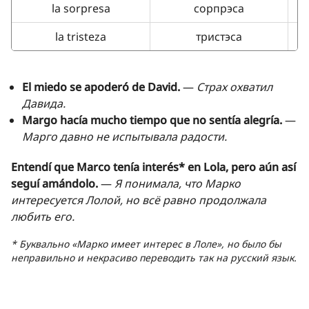
la sorpresa
сорпрэса
la tristeza
тристэса
El miedo se apoderó de David.
—
Страх охватил
Давида.
Margo hacía mucho tiempo que no sentía alegría.
—
Марго давно не испытывала радости.
Entendí que Marco tenía interés* en Lola, pero aún así
seguí amándolo.
—
Я понимала, что Марко
интересуется Лолой, но всё равно продолжала
любить его.
* Буквально «
Марко имеет интерес в Лоле
», но было бы
неправильно и некрасиво переводить так на русский язык.