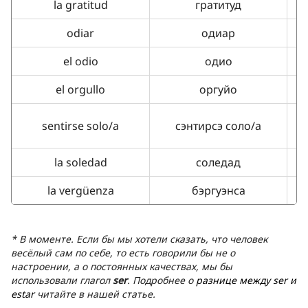
la gratitud
гратитуд
odiar
одиар
el odio
одио
el orgullo
оргуйо
sentirse solo/a
сэнтирсэ соло/a
la soledad
соледад
la vergüenza
бэргуэнса
* В моменте. Если бы мы хотели сказать, что человек
весёлый сам по себе, то есть говорили бы не о
настроении, а о постоянных качествах, мы бы
использовали глагол
ser
. Подробнее о
разнице между ser и
estar
читайте в нашей статье.