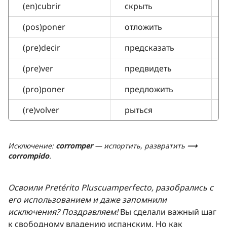
(en)cubrir
скрыть
(pos)poner
отложить
(pre)decir
предсказать
(pre)ver
предвидеть
(pro)poner
предложить
(re)volver
рыться
Исключение:
corromper
— испортить, развратить
⟶
corrompido
.
Освоили Pretérito Pluscuamperfecto, разобрались с
его использованием и даже запомнили
исключения? Поздравляем!
Вы сделали важный шаг
к свободному владению испанским. Но как