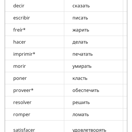
decir
сказать
escribir
писать
freír*
жарить
hacer
делать
imprimir*
печатать
morir
умирать
poner
класть
proveer*
обеспечить
resolver
решить
romper
ломать
satisfacer
удовлетворять