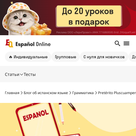
🔥 Индивидуальные
Групповые
С нуля для новичков
Д
Статьи
Тесты
Главная
Блог об испанском языке
Грамматика
Pretérito Pluscuamperf