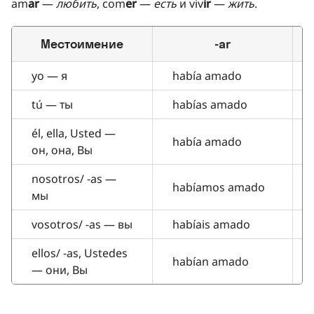
am
ar
—
любить
, com
er
—
есть
и viv
ir
—
жить
.
Местоимение
-ar
yo — я
había amado
tú — ты
habías amado
él, ella, Usted —
había amado
он, она, Вы
nosotros/ -as —
habíamos amado
мы
vosotros/ -as — вы
habíais amado
ellos/ -as, Ustedes
habían amado
— они, Вы