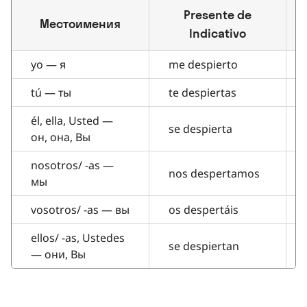
Presente de
Местоимения
Indicativo
yo — я
me despierto
tú — ты
te despiertas
él, ella, Usted —
se despierta
он, она, Вы
nosotros/ -as —
nos despertamos
мы
vosotros/ -as — вы
os despertáis
ellos/ -as, Ustedes
se despiertan
— они, Вы