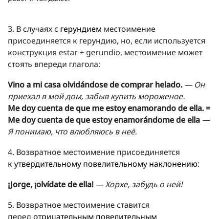
3. В случаях с
герундием
местоимение
присоединяется к герундию, но, если используется
конструкция estar + gerundio, местоимение может
стоять впереди глагола:
Vino a mi casa olvidándose de comprar helado.
— Он
приехал в мой дом, забыв купить мороженое.
Me doy cuenta de que me estoy enamorando de ella. =
Me doy cuenta de que estoy enamorándome de ella
—
Я понимаю, что влюбляюсь в неё.
4. Возвратное местоимение присоединяется
к
утвердительному повелительному наклонению
:
¡Jorge, ¡olvídate de ella!
— Хорхе, забудь о ней!
5. Возвратное местоимение ставится
перед
отрицательным повелительным