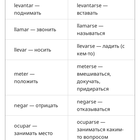
levantar —
levantarse —
поднимать
вставать
llamarse —
llamar — звонить
называться
llevarse — ладить (с
llevar — носить
кем-то)
meterse —
meter —
вмешиваться,
положить
докучать,
придираться
negarse —
negar — отрицать
отказываться
ocuparse —
ocupar —
заниматься каким-
занимать место
то вопросом