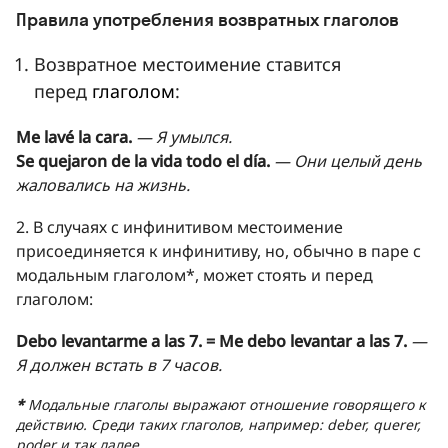
Правила употребления возвратных глаголов
Возвратное местоимение ставится
перед
глаголом
:
Me lavé la cara.
— Я умылся.
Se quejaron de la vida todo el día.
— Они целый день
жаловались на жизнь.
2. В случаях с инфинитивом местоимение
присоединяется к инфинитиву, но, обычно в паре с
модальным глаголом*, может стоять и перед
глаголом:
Debo levantarme a las 7. = Me debo levantar a las 7.
—
Я должен встать в 7 часов.
*
Модальные глаголы выражают отношение говорящего к
действию. Среди таких глаголов, например: deber, querer,
poder и так далее.