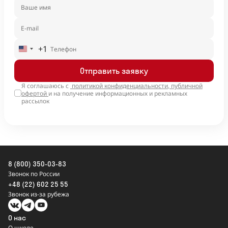
+1
United
States
Отправить заявку
+1
Я соглашаюсь с
политикой конфиденциальности
,
публичной
офертой
и на получение информационных и рекламных
рассылок
8 (800) 350-03-83
Звонок по России
+48 (22) 602 25 55
Звонок из-за рубежа
О нас
О школе