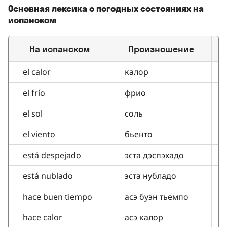
Основная лексика о погодных состояниях на
испанском
На испанском
Произношение
П
el calor
калор
el frío
фрио
el sol
соль
el viento
бьенто
está despejado
эста дэспэхадо
está nublado
эста нубладо
hace buen tiempo
асэ буэн тьемпо
hace calor
асэ калор