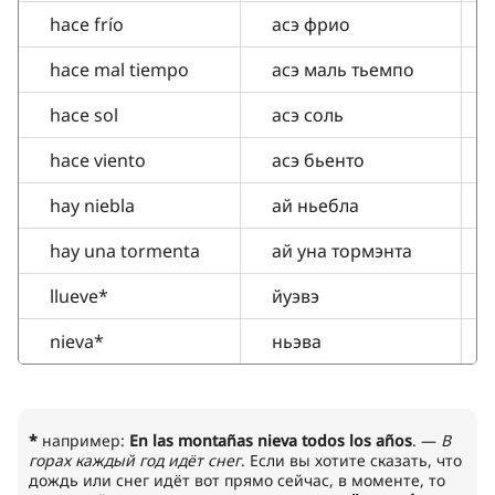
hace frío
асэ фрио
hace mal tiempo
асэ маль тьемпо
hace sol
асэ соль
hace viento
асэ бьенто
hay niebla
ай ньебла
hay una tormenta
ай уна тормэнта
llueve*
йуэвэ
nieva*
ньэва
*
например:
En las montañas nieva todos los años
. —
B
горах каждый год идёт снег
. Если вы хотите сказать, что
дождь или снег идёт вот прямо сейчас, в моменте, то