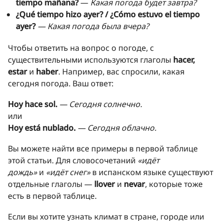
tiempo mañana?
—
Какая погода будет завтра?
¿Qué tiempo hizo ayer? / ¿Cómo estuvo el tiempo
ayer?
— Какая погода была вчера?
Чтобы ответить на вопрос о погоде, с
существительными используются глаголы
hacer,
estar
и
haber
. Например, вас спросили, какая
сегодня погода. Ваш ответ:
Hoy hace sol.
— Сегодня солнечно.
или
Hoy está nublado.
— Сегодня облачно.
Вы можете найти все примеры в первой таблице
этой статьи. Для словосочетаний
«идёт
дождь»
и
«идёт снег»
в испанском языке существуют
отдельные глаголы —
llover
и
nevar
, которые тоже
есть в первой таблице.
Если вы хотите узнать климат в стране, городе или