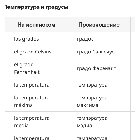
Температура и градусы
На испанском
Произношение
П
los grados
градос
el grado Celsius
градо Сэльсиус
el grado
градо Фарэнэит
Fahrenheit
la temperatura
тэмпэратура
la temperatura
тэмпэратура
máxima
максима
la temperatura
тэмпэратура
media
мэдиа
la temperatura
тэмпэратура