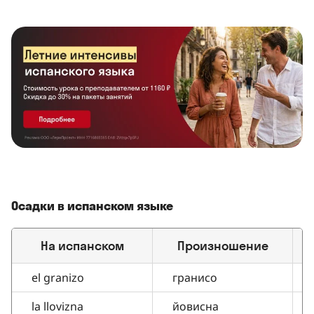
Осадки в испанском языке
На испанском
Произношение
П
el granizo
гранисо
la llovizna
йовисна