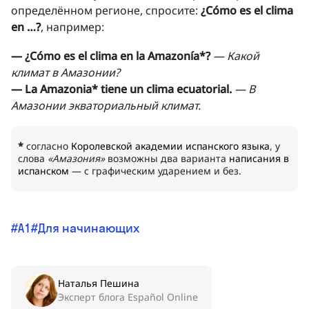
определённом регионе, спросите:
¿Cómo es el clima
en …?
, например:
— ¿Cómo es el clima en la Amazonía*?
— Какой
климат в Амазонии?
— La Amazonia* tiene un clima ecuatorial.
— В
Амазонии экваториальный климат.
*
согласно
Королевской академии испанского языка
, у
слова
«Амазония»
возможны два варианта
написания в
испанском
— с графическим ударением и без.
A1
Для начинающих
Наталья Пешина
Эксперт блога Español Online