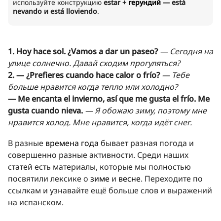
используйте конструкцию
estar +
герундий
— está
nevando и está lloviendo
.
1. Hoy hace sol. ¿Vamos a dar un paseo?
— Сегодня на
улице солнечно. Давай сходим прогуляться?
2. — ¿Prefieres cuando hace calor o frío?
— Тебе
больше нравится когда тепло или холодно?
— Me encanta el invierno, así que me gusta el frío. Me
gusta cuando nieva.
— Я обожаю зиму, поэтому мне
нравится холод. Мне нравится, когда идёт снег.
В разные
времена года
бывает разная погода и
совершенно разные активности. Среди наших
статей есть материалы, которые мы полностью
посвятили лексике о
зиме
и
весне
. Переходите по
ссылкам и узнавайте ещё больше слов и выражений
на испанском.