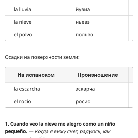
la lluvia
йувиа
la nieve
ньевэ
el polvo
польво
Осадки на поверхности земли:
На испанском
Произношение
П
la escarcha
эскарча
el rocío
росио
1. Cuando veo la nieve me alegro como un niño
pequeño.
— Когда я вижу снег, радуюсь, как