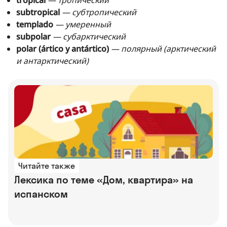
subtropical
— субтропический
templado
— умеренный
subpolar
— субарктический
polar (ártico y antártico)
— полярный (арктический
и антарктический)
Читайте также
Лексика по теме «Дом, квартира» на
испанском