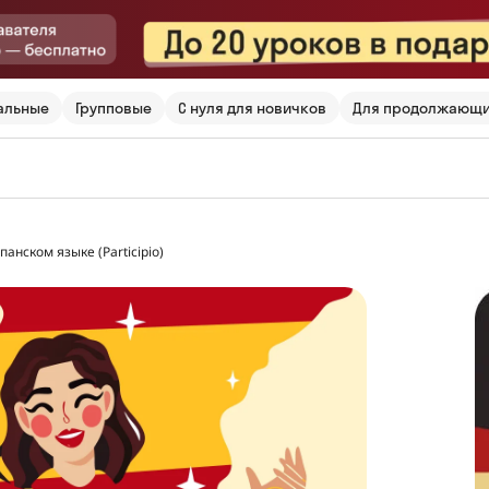
альные
Групповые
С нуля для новичков
Для продолжающ
панском языке (Participio)