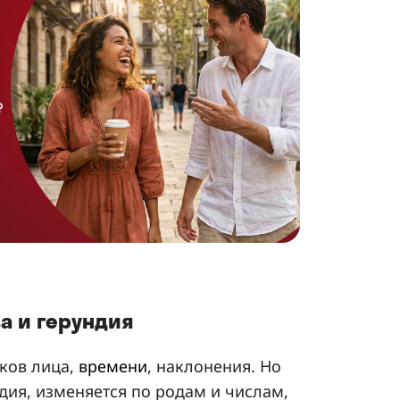
а и герундия
ков лица,
времени
, наклонения. Но
ндия, изменяется по родам и числам,