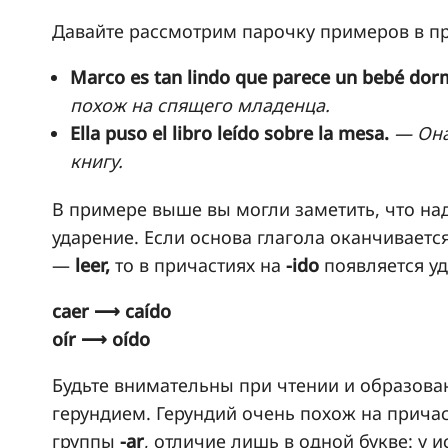
Давайте рассмотрим парочку примеров в п
Marco es tan lindo que parece un bebé dor
похож на спящего младенца.
Ella puso el libro leído sobre la mesa.
— Она
книгу.
В примере выше вы могли заметить, что на
ударение. Если основа глагола оканчивается
—
leer,
то в причастиях на
-ido
появляется у
caer ⟶ caído
oír ⟶ oído
Будьте внимательны при чтении и образован
герундием. Герундий очень похож на причас
группы
-ar
, отличие лишь в одной букве: у 