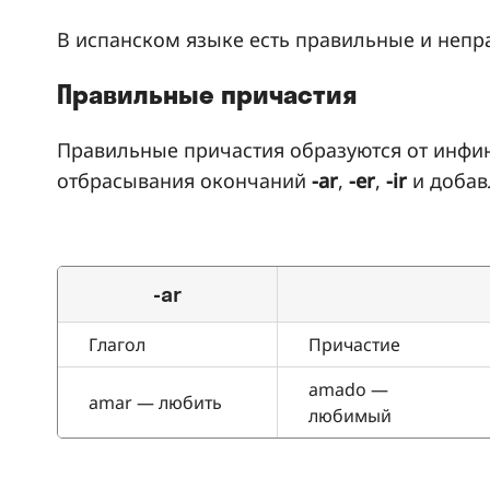
В испанском языке есть правильные и непр
Правильные причастия
Правильные причастия образуются от инфи
отбрасывания окончаний
-ar
,
-er
,
-ir
и добав
-ar
Глагол
Причастие
amado —
amar — любить
любимый