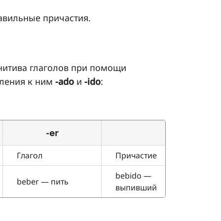
авильные причастия.
нитива глаголов при помощи
ления к ним
-ado
и
-ido
:
-er
Глагол
Причастие
Г
bebido —
beber — пить
v
выпивший