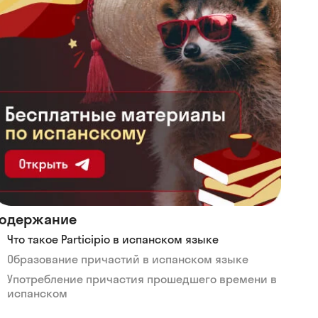
одержание
Что такое Participio в испанском языке
Образование причастий в испанском языке
Употребление причастия прошедшего времени в
испанском