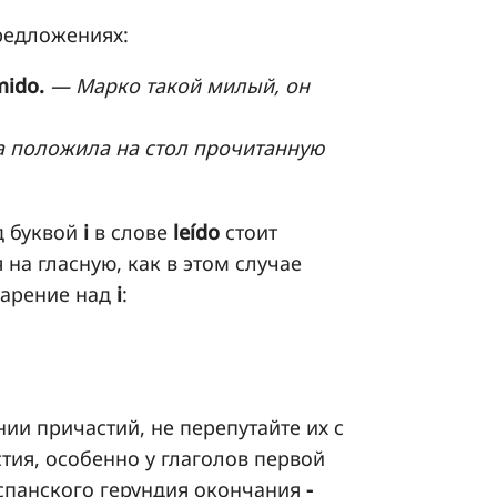
редложениях:
mido.
— Марко такой милый, он
 положила на стол прочитанную
д буквой
i
в слове
leído
стоит
 на гласную, как в этом случае
дарение над
i
:
ии причастий, не перепутайте их с
тия, особенно у глаголов первой
испанского герундия окончания
-