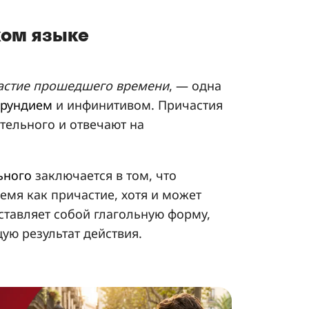
ском языке
астие прошедшего времени
, — одна
ерундием
и инфинитивом. Причастия
ательного и отвечают на
ьного
заключается в том, что
емя как причастие, хотя и может
ставляет собой глагольную форму,
ю результат действия.