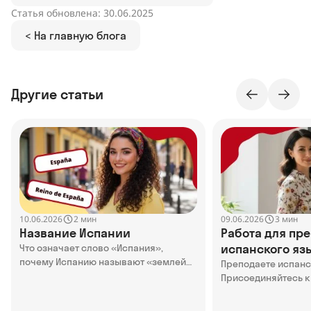
Статья обновлена: 30.06.2025
< На главную блога
Другие статьи
10.06.2026
09.06.2026
2 мин
3 мин
Название Испании
Работа для пр
испанского язы
Что означает слово «Испания»,
почему Испанию называют «землей
Online
Преподаете испан
кроликов» и как называли Испанию в
Присоединяйтесь к
древности — в статье
Узнайте о преимущ
нами, кого мы ище